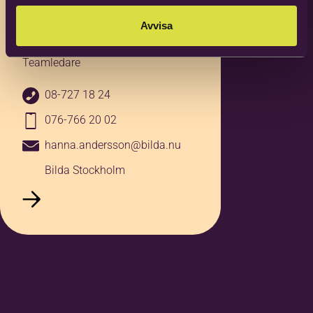
Andersson
Avvisa
Verksamhetsutvecklare
Folkmusik och kör samt
Teamledare
08-727 18 24
076-766 20 02
hanna.andersson@bilda.nu
Bilda Stockholm