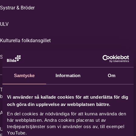
Systrar & Bröder
ULV
Kulturella folkdansgillet
Stockholms Kulturskola
…och fler medverkande presenteras snart!
Samtycke
Information
Om
Ta med kompisar, instrument, dansskor eller
bara gott humör.
Vi använder så kallade cookies för att underlätta för dig
och göra din upplevelse av webbplatsen bättre.
Alla är välkomna!
En del cookies är nödvändiga för att kunna använda den
här webbplatsen. Andra cookies placeras ut av
tredjepartstjänster som vi använder oss av, till exempel
UngFolk på Sprallen arrangeras av
YouTube.
Folkdansringen Stockholm med stöd av