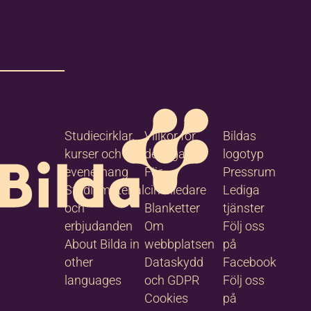
Studiecirklar,
Villkor för
Bildas
kurser och
deltagare
logotyp
evenemang
För
Pressrum
Studiematerial
cirkelledare
Lediga
och
Blanketter
tjänster
erbjudanden
Om
Följ oss
About Bilda in
webbplatsen
på
other
Dataskydd
Facebook
languages
och GDPR
Följ oss
Cookies
på