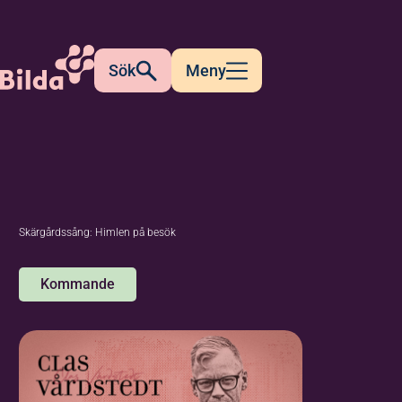
Sök
Meny
Skärgårdssång: Himlen på besök
Kommande