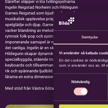
Därefter släpper vi lös tvillingsystrarna
Ingelin Reigstad Norheim och Hildegunn
Garnes Reigstad som bjuder på en unik
musikalisk upplevelse präglad av närvaro,
spelglädje och djup. Garness musik är en
vacker blandning av melodiös indie och
rytmisk folk-pop och systrarnas
Samtycke
imponerande samspel är något utöver
det vanliga. Ingelin är en skicklig gitarrist,
Vi använder så kallade cooki
Hildegunn skapar dynamik med sitt
specialbyggda, stående trumset och
En del cookies är nödvändiga
keyboards och tillsammans skapar de en
som vi använder oss av, till
rik och spännande ljudbild som ger
Samtyckesval
låtarna en extra dimension live.
Nödvändig
Med stöd från Västra Götalandsregionen.