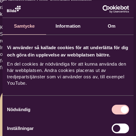
om drivkrafterna i livet, kulturens betydelse,
rättvisefrågor i samhälle och politik samt
kyrkans betydelse för individ och samhälle.
Samtycke
Information
Om
Kvällen är en del av Samhälldialogen.
Samhällsdialogen vill bidra med kunskap,
reflektion, samtal och handling. Som
Immanuelskyrkans mötesplats för tro, kultur
Vi använder så kallade cookies för att underlätta för dig
och samtid samlas här röster från olika håll
och göra din upplevelse av webbplatsen bättre.
för att tillsammans belysa vår tids stora
En del cookies är nödvändiga för att kunna använda den
frågor - med respekt, nyfikenhet och hopp.
här webbplatsen. Andra cookies placeras ut av
tredjepartstjänster som vi använder oss av, till exempel
YouTube.
Samtyckesval
Nödvändig
Inställningar