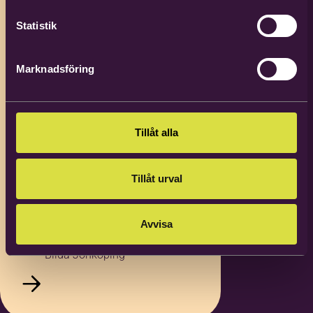
Statistik
Marknadsföring
Anna Borneling
Verksamhetsutvecklare
Tillåt alla
folkbildning i frikyrkan
Tillåt urval
036-34 21 02
0736-65 92 80
Avvisa
anna.borneling@bilda.nu
Bilda Jönköping