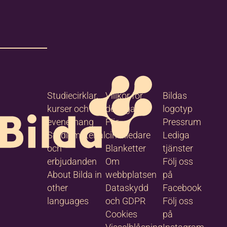
Studiecirklar,
Villkor för
Bildas
kurser och
deltagare
logotyp
evenemang
För
Pressrum
Studiematerial
cirkelledare
Lediga
och
Blanketter
tjänster
erbjudanden
Om
Följ oss
About Bilda in
webbplatsen
på
other
Dataskydd
Facebook
languages
och GDPR
Följ oss
Cookies
på