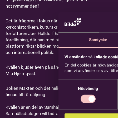
hot rymmer den?
Det är frågorna i fokus när
kyrkohistorikern, kulturskribenten och
författaren Joel Halldorf håller
föreläsning, där han med sin bok som
Samtycke
plattform riktar blicken mot både svensk
och internationell politik.
Vi använder så kallade cooki
En del cookies är nödvändiga
Kvällen bjuder även på sång och musik av
som vi använder oss av, till
Mia Hjelmqvist.
Samtyckesval
Boken Makten och det heliga kommer att
Nödvändig
finnas till försäljning.
Kvällen är en del av Samhälldialogen.
Samhällsdialogen vill bidra med kunskap,