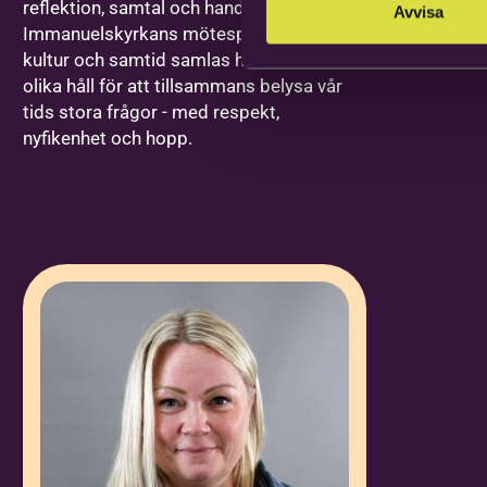
reflektion, samtal och handling. Som
Avvisa
Immanuelskyrkans mötesplats för tro,
kultur och samtid samlas här röster från
olika håll för att tillsammans belysa vår
tids stora frågor - med respekt,
nyfikenhet och hopp.