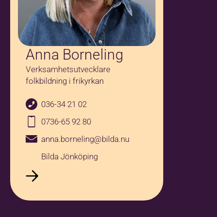
Anna Borneling
Verksamhetsutvecklare
folkbildning i frikyrkan
036-34 21 02
0736-65 92 80
anna.borneling@bilda.nu
Bilda Jönköping