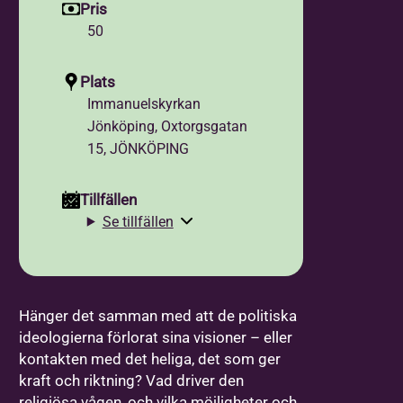
Pris
50
Plats
Immanuelskyrkan
Jönköping, Oxtorgsgatan
15, JÖNKÖPING
Tillfällen
Se tillfällen
Hänger det samman med att de politiska
ideologierna förlorat sina visioner – eller
kontakten med det heliga, det som ger
kraft och riktning? Vad driver den
religiösa vågen, och vilka möjligheter och