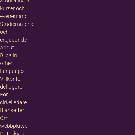
Studiecirklar,
kurser och
evenemang
Studiematerial
och
erbjudanden
About
Bilda in
other
languages
Villkor för
deltagare
För
cirkelledare
Blanketter
Om
webbplatsen
Dataskydd