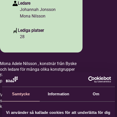
Ledare
Johannah Jonsson
Mona Nilsson
Lediga platser
28
Mona Adele Nilsson , konstnär från Byske
och ledare för många olika konstgrupper
föreläser om hur du ska tänka runt
prissättning av din konst.
Samtycke
Information
Om
Vi delas sedan in i mindre grupper för att
samtala om prissättningen på vår egen
konst.
Vi använder så kallade cookies för att underlätta för dig