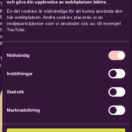
och göra din upplevelse av webbplatsen bättre.
Till kvällen vill vi att du tar med ett (1) redan
prissatt konstverk du tänkt sälja på lördag.
En del cookies är nödvändiga för att kunna använda den
Efter Monas föreläsning har ni alltså både
här webbplatsen. Andra cookies placeras ut av
era prissatta konstverk och hennes
tredjepartstjänster som vi använder oss av, till exempel
YouTube.
föreläsning som underlag för ert samtal. På
så sätt hoppas vi att det blir lättare att
prissätta all konst du planerat ställa ut.
Samtyckesval
Nödvändig
Träffen sker på TEAMS. Du får en möteslänk
i din mejl i god tid innan träffen.
Inställningar
Statistik
Marknadsföring