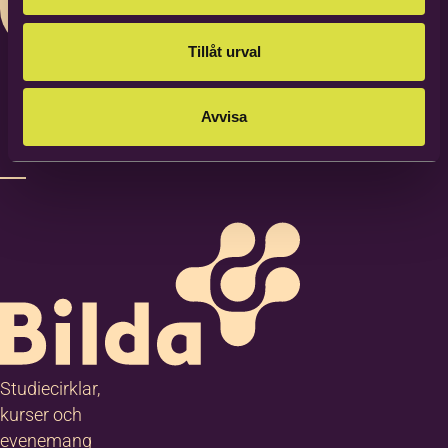
Tillåt urval
Avvisa
Studiecirklar,
kurser och
evenemang