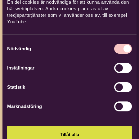
En del cookies är nödvändiga för att kunna använda den
här webbplatsen. Andra cookies placeras ut av
tredjepartstjänster som vi använder oss av, till exempel
YouTube.
Samtyckesval
Nödvändig
Inställningar
Ulf Fransson
Verksamhetsutvecklare
Statistik
folkbildning i frikyrkan
070-001 98 06
Marknadsföring
ulf.fransson@bilda.nu
Bilda Jönköping
Tillåt alla