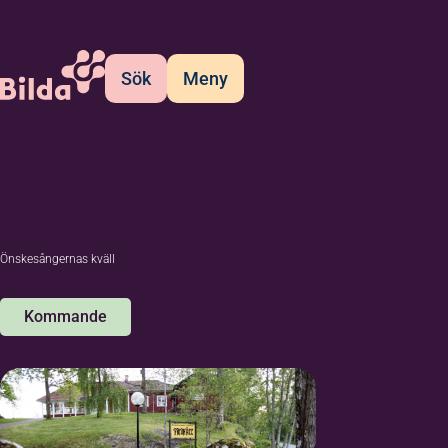
Sök
Meny
Önskesångernas kväll
Kommande