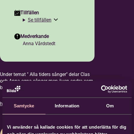
Tillfällen
Se tillfällen
Medverkande
Anna Vårdstedt
Under temat " Alla tiders sånger" delar Clas
och Anna egna sånger men även andra som
burit och bär genom alla tider.
https://equmeniakyrkanmotala.se/
Samtycke
Information
Om
Vi använder så kallade cookies för att underlätta för dig