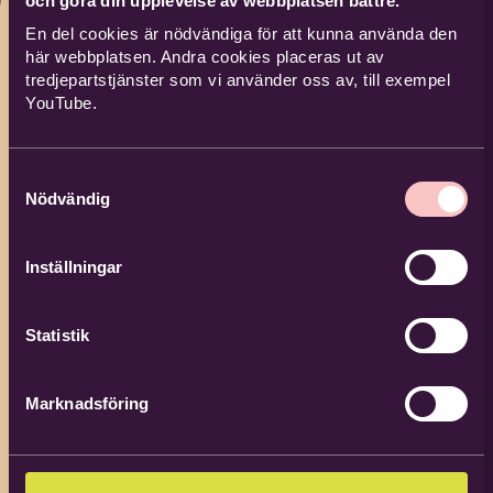
och göra din upplevelse av webbplatsen bättre.
En del cookies är nödvändiga för att kunna använda den
här webbplatsen. Andra cookies placeras ut av
tredjepartstjänster som vi använder oss av, till exempel
YouTube.
Samtyckesval
Nödvändig
Inställningar
Sofia Holst
Statistik
Verksamhetsutvecklare
folkbildning i frikyrkan
Marknadsföring
0703-30 40 03
sofia.holst@bilda.nu