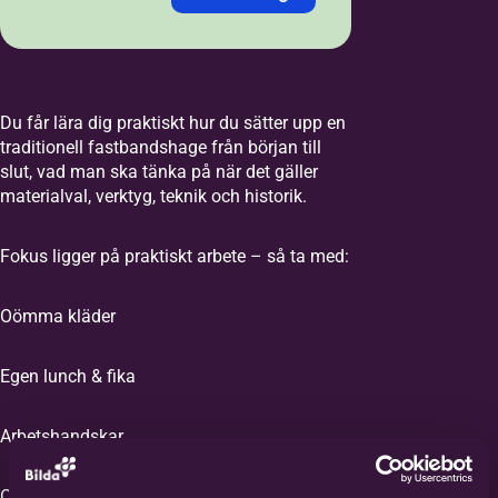
Jag anmäler mig med:
*
Personnummer
LMA-nummer
Du får lära dig praktiskt hur du sätter upp en
traditionell fastbandshage från början till
slut, vad man ska tänka på när det gäller
Personnummer /
materialval, verktyg, teknik och historik.
Samordningsnummer
*
Fokus ligger på praktiskt arbete – så ta med:
Förnamn
*
Oömma kläder
Egen lunch & fika
Efternamn
*
Arbetshandskar
E-post
*
Obs! Endast föranmälan – begränsat antal