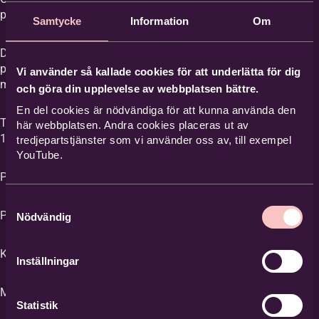
platser.
Samtycke
Information
Om
Telefon
Denna kurs är en del av Stenegårds
programserie "Ett Hållbart Liv" i samarbete
Vi använder så kallade cookies för att underlätta för dig
med Bilda
och göra din upplevelse av webbplatsen bättre.
En del cookies är nödvändiga för att kunna använda den
Tid: Lördag den 5 september kl 10:00 till kl
här webbplatsen. Andra cookies placeras ut av
15.00 med lunch och fika paus.
tredjepartstjänster som vi använder oss av, till exempel
Adress
*
YouTube.
Plats: Trädgården på Stene.
Samtyckesval
c/o adress
Pris: 400 kr, faktureras i förväg
Nödvändig
Kursledare: Anders Hall
Inställningar
Postnummer
*
Max antal deltagare 20
Statistik