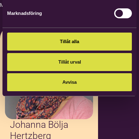
Ort
*
Minsta antal deltagare 10
Marknadsföring
Tillåt alla
Noteringar
Tillåt urval
Avvisa
Johanna Bölja
Hertzberg