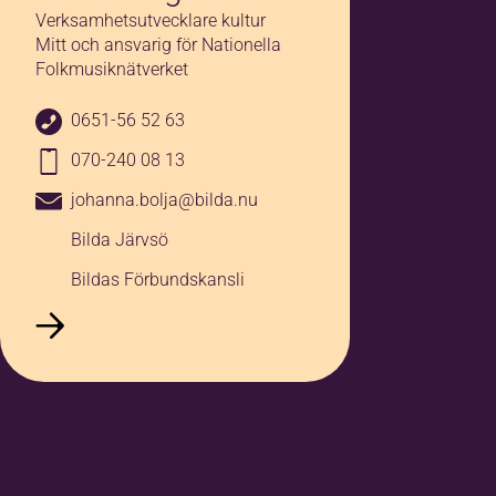
Verksamhetsutvecklare kultur
Mitt och ansvarig för Nationella
Jag godkänner
Folkmusiknätverket
anmälningsvillkoren
*
0651-56 52 63
Jag vill ha erbjudanden och
070-240 08 13
nyhetsbrev. Vad innebär detta?
johanna.bolja@bilda.nu
Bilda Järvsö
Mera information
*
Bildas Förbundskansli