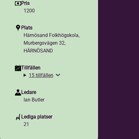
Pris
1200
Plats
Härnösand Folkhögskola,
Murbergsvägen 32,
HÄRNÖSAND
Tillfällen
15 tillfällen
Ledare
Ian Butler
Lediga platser
21