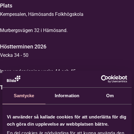
Efternamn
*
Plats
Kempesalen, Härnösands Folkhögskola
E-post
*
Murbergsvägen 32 i Härnösand.
Höstterminen 2026
Telefon
Vecka 34 - 50
Ingen undervisning vecka 44 och 45
Terminspriser
Adress
*
Samtycke
Information
Om
Barndans 45 minuter: 600 kronor
Dansklass 60-90 minuter: 750 kronor
Elever födda 2001 och tidigare: 1200
Vi använder så kallade cookies för att underlätta för dig
c/o adress
kronor
och göra din upplevelse av webbplatsen bättre.
En del cookies är nödvändiga för att kunna använda den