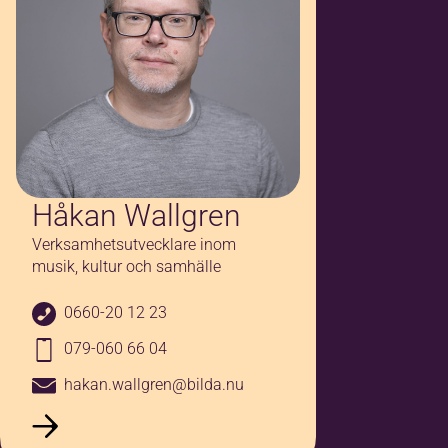
Håkan Wallgren
Verksamhetsutvecklare inom
musik, kultur och samhälle
0660-20 12 23
079-060 66 04
hakan.wallgren@bilda.nu