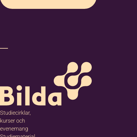
Studiecirklar,
kurser och
evenemang
Studiematerial