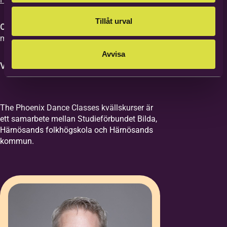
Tillåt urval
OBS!
Faktura skickas via e-post efter
medverkan på minst 2 klasstillfällen.
Avvisa
Välkommen med din anmälan!
Jag godkänner
anmälningsvillkoren
*
The Phoenix Dance Classes kvällskurser är
Jag vill ha erbjudanden och
ett samarbete mellan Studieförbundet Bilda,
nyhetsbrev. Vad innebär detta?
Härnösands folkhögskola och Härnösands
kommun.
Mera information
*