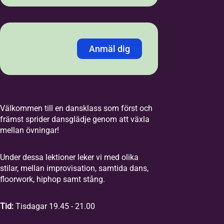
Anmäl dig
Jag anmäler mig med:
*
Personnummer
LMA-nummer
Välkommen till en dansklass som först och
främst sprider dansglädje genom att växla
mellan övningar!
Personnummer /
Samordningsnummer
*
Under dessa lektioner leker vi med olika
stilar, mellan improvisation, samtida dans,
floorwork, hiphop samt stång.
Förnamn
*
Tid:
Tisdagar 19.45 - 21.00