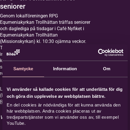
seniorer
Genom lokalföreningen RPG
Equmeniakyrkan Trollhättan träffas seniorer
och daglediga på tisdagar i Café Nyfiket i
Equmeniakyrkan Trollhättan
(Missionskyrkan) kl. 10:30 ojämna veckor.
Träffarna bygger på en treklang med
inledande andakt, god och glad gemenskap
kring kaffeborden samt programinslag där
sång och musik varvas med kultur,
Samtycke
Information
Om
reseskildringar, samhällsfrågor m.m.
Läs mer om riksorganisationen RPG
Vi använder så kallade cookies för att underlätta för dig
(Riksförbundet Pensionärsgemenskap) på
och göra din upplevelse av webbplatsen bättre.
RPG:s hemsida
.
En del cookies är nödvändiga för att kunna använda den
här webbplatsen. Andra cookies placeras ut av
tredjepartstjänster som vi använder oss av, till exempel
Varmt välkommen!
YouTube.