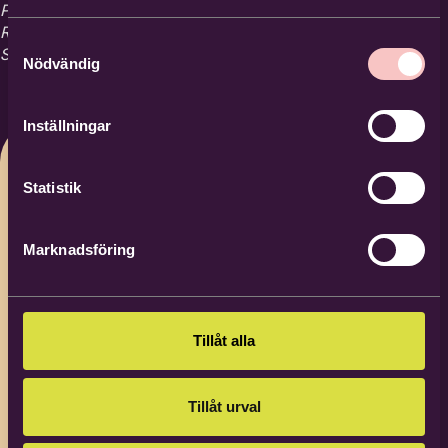
Programmet genomförs i samverkan mellan
RPG Equmeniakyrkan Trollhättan och
Samtyckesval
Studieförbundet Bilda.
Nödvändig
Inställningar
Statistik
Marknadsföring
Tillåt alla
Tillåt urval
Matilda Andin