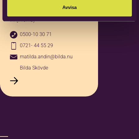
Verksamhetsutvecklare Kultur
Avvisa
och Kyrka (Bildning och kultur i
frikyrkorna)
0500-10 30 71
0721- 44 55 29
matilda.andin@bilda.nu
Bilda Skövde