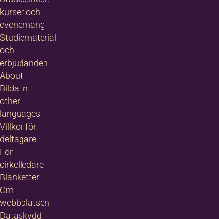
kurser och
evenemang
Studiematerial
och
erbjudanden
Jag tar gärna emot Nyhetsbrevet
About
från KPN, en gång i månaden?
*
Bilda in
Ja
other
Nej
languages
Villkor för
deltagare
Jag godkänner
För
anmälningsvillkoren
*
cirkelledare
Jag vill ha erbjudanden och
Blanketter
nyhetsbrev. Vad innebär detta?
Om
webbplatsen
Dataskydd