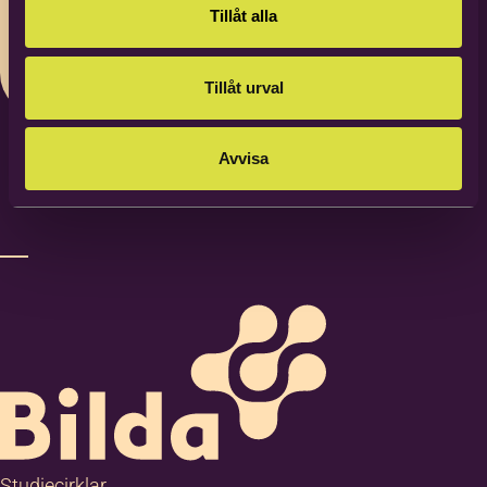
Bildas Förbundskansli
Tillåt alla
Postnummer
*
Tillåt urval
Ort
*
Avvisa
Noteringar
Studiecirklar,