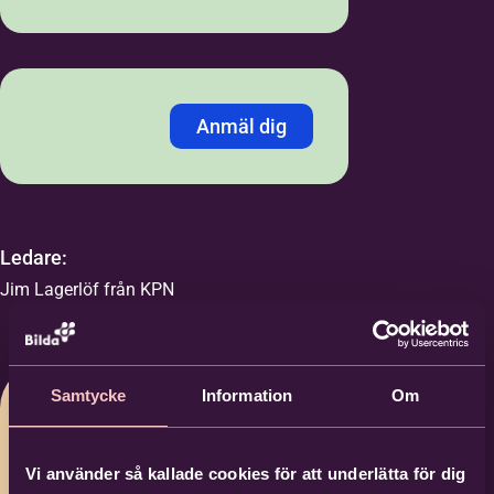
Anmäl dig
Jag anmäler mig med:
*
Personnummer
LMA-nummer
Ledare:
Jim Lagerlöf från KPN
Personnummer /
Samordningsnummer
*
Samtycke
Information
Om
Förnamn
*
Vi använder så kallade cookies för att underlätta för dig