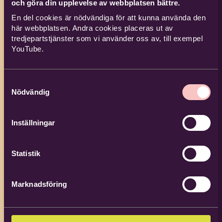
och göra din upplevelse av webbplatsen bättre.
Efternamn
*
En del cookies är nödvändiga för att kunna använda den
här webbplatsen. Andra cookies placeras ut av
tredjepartstjänster som vi använder oss av, till exempel
YouTube.
E-post
*
Samtyckesval
Nödvändig
Fiorella Bastidas
Telefon
Verksamhetsutvecklare inom
Inställningar
katolsk bildning och kultur –
nationellt och Bilda Öst
Statistik
08-727 17 02
Adress
*
072-085 33 86
Marknadsföring
fiorella.bastidas@bilda.nu
c/o adress
Bilda Stockholm