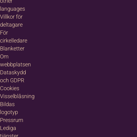
other
languages
Jag godkänner
Villkor för
anmälningsvillkoren
*
deltagare
För
Jag vill ha erbjudanden och
nyhetsbrev. Vad innebär detta?
cirkelledare
Blanketter
Om
webbplatsen
Mera information
*
Dataskydd
och GDPR
Cookies
Visselblåsning
Bildas
logotyp
Pressrum
Lediga
tjänster