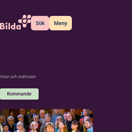
Sök
Meny
Visor och orättvisor
Kommande