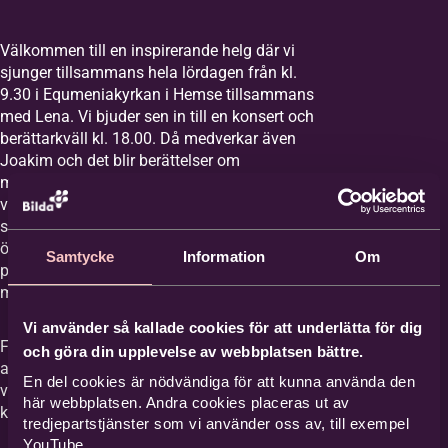
LMA-nummer
Välkommen till en inspirerande helg där vi
sjunger tillsammans hela lördagen från kl.
9.30 i Equmeniakyrkan i Hemse tillsammans
Personnummer /
med Lena. Vi bjuder sen in till en konsert och
Samordningsnummer
*
berättarkväll kl. 18.00. Då medverkar även
Joakim och det blir berättelser om
människor i konfliktdrabbade områden i
världen samt visor som andas hopp i en
Förnamn
*
svårnavigerad tid. På söndagen blir det
övning från kl. 9.30 och sen en gudstjänst
Samtycke
Information
Om
på Snäckan kl. 11.00 då Lena och Joakim
Efternamn
*
medverkar samt projektkören.
Vi använder så kallade cookies för att underlätta för dig
För att delta på kördagen så vill vi att du
och göra din upplevelse av webbplatsen bättre.
anmäler dig här. Dagen är kostnadsfri men
E-post
*
En del cookies är nödvändiga för att kunna använda den
vi behöver veta hur många vi blir för att
här webbplatsen. Andra cookies placeras ut av
kunna planera på bästa sätt.
tredjepartstjänster som vi använder oss av, till exempel
YouTube.