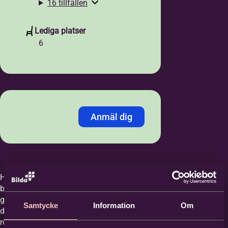
16 tillfällen
Lediga platser
6
Anmäl dig
Jag anmäler mig med:
*
Personnummer
LMA-nummer
Här får du prova på olika dansstilar till
blandad musik. Du får lära dig enkla
grundsteg som sedan sätts ihop till små
Personnummer /
Samtycke
Information
Om
danser. Dansen utvecklar din motorik,
Samordningsnummer
*
rörelse, rytmkänsla, styrka och balans.