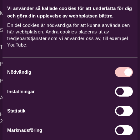
Vi använder så kallade cookies för att underlätta för dig
Max 15 deltagare.
och göra din upplevelse av webbplatsen bättre.
Förnamn
*
En del cookies är nödvändiga för att kunna använda den
Startdatum: Måndag 17 augusti 2026
här webbplatsen. Andra cookies placeras ut av
tredjepartstjänster som vi använder oss av, till exempel
Efternamn
*
YouTube.
Tid: 18:40-19:25
Plats: Skårekyrkan, Renvallsvägen 28 i Skåre
Samtyckesval
E-post
*
Nödvändig
Pris: 995 kr för 14 tillfällen.
Inställningar
Telefon
Anmälan: www.bilda.nu/dansiskare
Statistik
Har du frågor, kontakta Jonas Hult, 070-
2765699,
jonas.hult@bilda.nu
.
Marknadsföring
Adress
*