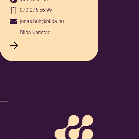
070-276 56 99
jonas.hult@bilda.nu
Bilda Karlstad
Jag godkänner
anmälningsvillkoren
*
Jag vill ha erbjudanden och
nyhetsbrev. Vad innebär detta?