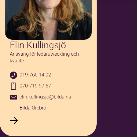
församlingsnamn, postadress och
ev e-postadress)
*
Vilken församling tillhör du?
*
Elin Kullingsjö
Ansvarig för ledarutveckling och
kvalité
019-760 14 02
Jag godkänner
anmälningsvillkoren
*
070-719 97 67
Jag vill ha erbjudanden och
elin.kullingsjo@bilda.nu
nyhetsbrev. Vad innebär detta?
Bilda Örebro
Mera information
*