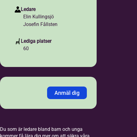
Ledare
Elin Kullingsjö
Josefin Fållsten
Lediga platser
60
Anmäl dig
Jag anmäler mig med:
*
Personnummer
LMA-nummer
Du som är ledare bland barn och unga
kommer få lära dig mer om att säkra våra