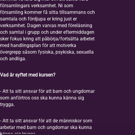
församlingars verksamhet. Ni som
Personnummer /
församling kommer få sitta tillsammans och
Samordningsnummer
*
samtala och fördjupa er kring just er
verksamhet. Dagen varvas med föreläsning
och samtal i grupp och under eftermiddagen
sker fokus kring att påbörja/fortsätta arbetet
Förnamn
*
med handlingsplan för att motverka
övergrepp såsom fysiska, psykiska, sexuella
och andliga.
Efternamn
*
Vad är syftet med kursen?
E-post
*
- Att ta sitt ansvar för att barn och ungdomar
som anförtros oss ska kunna känna sig
trygga.
Telefon
- Att ta sitt ansvar för att de människor som
arbetar med barn och ungdomar ska kunna
känna sig trygga.