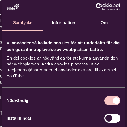
- Att uppmärksamma det faktum att trygghet
Adress
*
för barn och ungdomar som finns inom våra
Samtycke
Information
Om
verksamheter är en
angelägenhet för alla, inte bara för de som
c/o adress
Vi använder så kallade cookies för att underlätta för dig
möter barn och unga.
och göra din upplevelse av webbplatsen bättre.
En del cookies är nödvändiga för att kunna använda den
- Att bli medveten om nödvändigheten av att
här webbplatsen. Andra cookies placeras ut av
Postnummer
*
skapa och/eller förändra rutiner för att
tredjepartstjänster som vi använder oss av, till exempel
uppnå största möjliga trygghet för barn och
YouTube.
unga.
Ort
*
Samtyckesval
Datum: 3 oktober
Nödvändig
Tider: 9:30-16:00
Inställningar