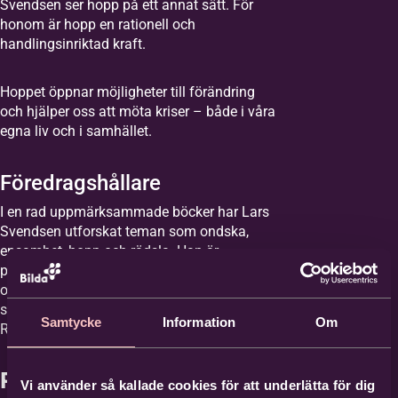
Svendsen ser hopp på ett annat sätt. För
honom är hopp en rationell och
handlingsinriktad kraft.
Förnamn
*
Hoppet öppnar möjligheter till förändring
och hjälper oss att möta kriser – både i våra
egna liv och i samhället.
Efternamn
*
Föredragshållare
I en rad uppmärksammade böcker har Lars
E-post
*
Svendsen utforskat teman som ondska,
ensamhet, hopp och rädsla. Han är
professor i filosofi vid universitet i Bergen
och nådde en bred publik 2025 när han
Telefon
sommarpratade i Sommar i P1 i Sveriges
Samtycke
Information
Om
Radio.
Praktisk information
Vi använder så kallade cookies för att underlätta för dig