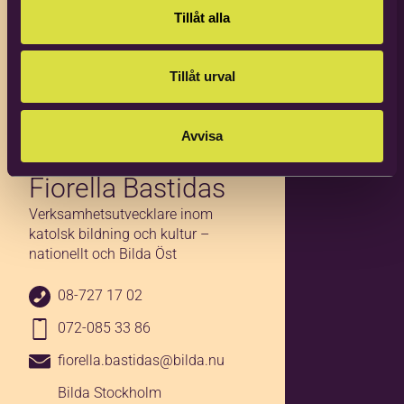
Tillåt alla
Tillåt urval
Avvisa
Fiorella Bastidas
Verksamhetsutvecklare inom
katolsk bildning och kultur –
nationellt och Bilda Öst
Jag godkänner
08-727 17 02
anmälningsvillkoren
*
072-085 33 86
Jag vill ha erbjudanden och
fiorella.bastidas@bilda.nu
nyhetsbrev. Vad innebär detta?
Bilda Stockholm