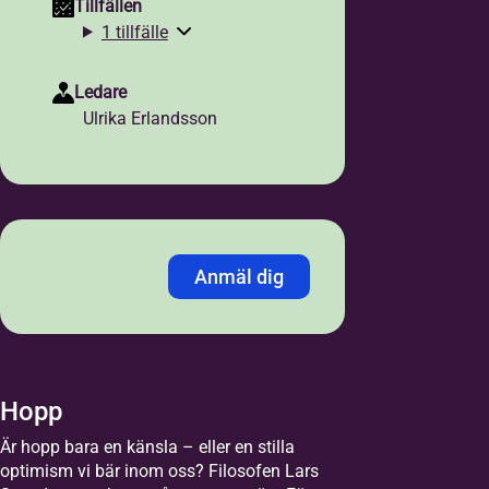
Tillfällen
1 tillfälle
Ledare
Ulrika Erlandsson
Anmäl dig
Jag anmäler mig med:
*
Personnummer
LMA-nummer
Hopp
Är hopp bara en känsla – eller en stilla
Personnummer /
optimism vi bär inom oss? Filosofen Lars
Samordningsnummer
*