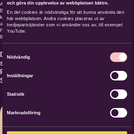
och göra din upplevelse av webbplatsen bättre.
Alla anmälda får en plats till Inzoomat.
Adress
*
Bekräftelse med zoomlänk kommer senast
En del cookies är nödvändiga för att kunna använda den
klockan 18.30 samma dag. Detta
här webbplatsen. Andra cookies placeras ut av
arrangemang sker i samarbete med Katolska
tredjepartstjänster som vi använder oss av, till exempel
c/o adress
Pedagogiska Nämnden och Studieförbundet
YouTube.
Bilda.
Samtyckesval
Detta arrangemang sker i
Postnummer
*
Nödvändig
samarbete med Katolska
Pedagogiska Nämnden och
Inställningar
Studieförbundet Bilda.
Ort
*
Statistik
Marknadsföring
Noteringar