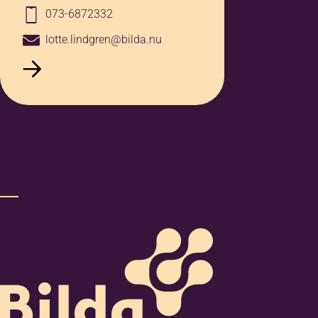
073-6872332
Berätta gärna mer om dina behov
lotte.lindgren@bilda.nu
och önskemål kopplat till
integration
Jag godkänner
anmälningsvillkoren
*
Jag vill ha erbjudanden och
nyhetsbrev. Vad innebär detta?
Mera information
*