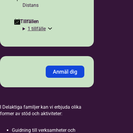
Distans
Tillfällen
1 tillfälle
Anmäl dig
Jag anmäler mig med:
*
Personnummer
LMA-nummer
I Delaktiga familjer kan vi erbjuda olika
former av stöd och aktiviteter:
Personnummer /
Samordningsnummer
*
Guidning till verksamheter och