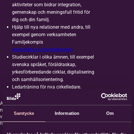
aktiviteter som bidrar integration,
gemenskap och meningsfull fritid för
dig och din familj.
Förnamn
*
Hjälp till nya relationer med andra, till
exempel genom verksamheten
Familjekompis
Efternamn
*
www.bilda.nu/familjekompis
Studiecirklar i olika ämnen, till exempel
svenska språket, föräldraskap,
E-post
*
yrkesförberedande cirklar, digitalisering
och samhällsorientering.
Ledarträning för nya cirkelledare.
Telefon
Aktiviteter och stöd kan variera över tid och
mellan olika platser. Så långt som möjligt vill
Samtycke
Information
Om
vi utgå från de behov och önskemål som
finns från målgruppen.