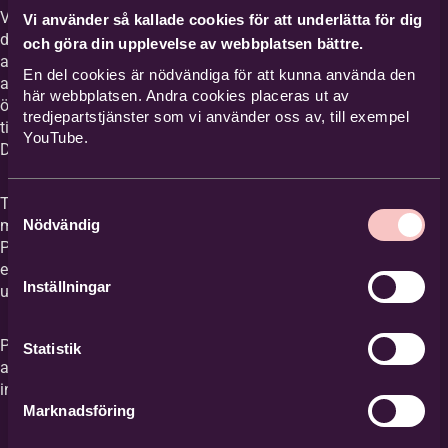
Adress
*
Välkommen att anmäla dig här på sidan om
Vi använder så kallade cookies för att underlätta för dig
du är intresserad av någon av projektets
och göra din upplevelse av webbplatsen bättre.
aktiviteter! Berätta gärna mer i
En del cookies är nödvändiga för att kunna använda den
anmälningsformuläret om vilka behov och
c/o adress
här webbplatsen. Andra cookies placeras ut av
önskemål du har. Du kan också höra av dig
tredjepartstjänster som vi använder oss av, till exempel
till Media Kazzaz om du vill veta mer om
YouTube.
Delaktiga familjer i Askersund.
Postnummer
*
Tredjelandsmedborgare = personer som har
Samtyckesval
Nödvändig
medborgarskap i länder utanför EU/ESS.
Personer som deltar i projektet behöver ha
Ort
*
ett giltigt LMA-kort eller giltigt
Inställningar
uppehållstillståndskort.
Projektet Delaktiga familjer medfinansieras
Statistik
av Asyl-, migrations- och integrationsfonden
inom EU.
www.bilda.nu/delaktigafamiljer
Noteringar
Marknadsföring