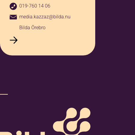
019-760 14 06
Berätta gärna mer om dina behov
media.kazzaz@bilda.nu
och önskemål kopplat till
integration
Bilda Örebro
Jag godkänner
anmälningsvillkoren
*
Jag vill ha erbjudanden och
nyhetsbrev. Vad innebär detta?
Mera information
*