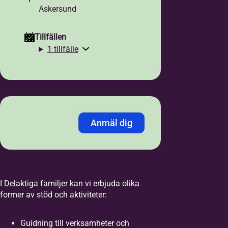
Askersund
Tillfällen
1 tillfälle
Anmäl dig
Jag anmäler mig med:
*
Personnummer
LMA-nummer
I Delaktiga familjer kan vi erbjuda olika
former av stöd och aktiviteter:
Personnummer /
Samordningsnummer
*
Guidning till verksamheter och