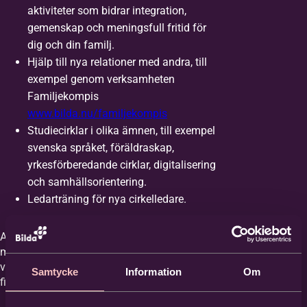
aktiviteter som bidrar integration,
gemenskap och meningsfull fritid för
dig och din familj.
Förnamn
*
Hjälp till nya relationer med andra, till
exempel genom verksamheten
Familjekompis
Efternamn
*
www.bilda.nu/familjekompis
Studiecirklar i olika ämnen, till exempel
svenska språket, föräldraskap,
E-post
*
yrkesförberedande cirklar, digitalisering
och samhällsorientering.
Ledarträning för nya cirkelledare.
Telefon
Aktiviteter och stöd kan variera över tid och
mellan olika platser. Så långt som möjligt vill
vi utgå från de behov och önskemål som
Samtycke
Information
Om
finns från målgruppen.