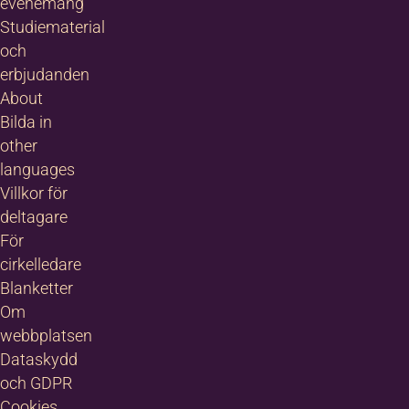
evenemang
Studiematerial
och
erbjudanden
About
Bilda in
other
languages
Villkor för
deltagare
För
cirkelledare
Blanketter
Om
webbplatsen
Dataskydd
och GDPR
Cookies