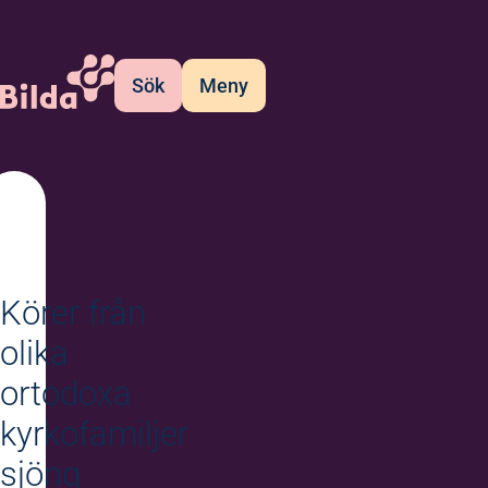
Sök
Meny
Körer från
olika
ortodoxa
kyrkofamiljer
sjöng