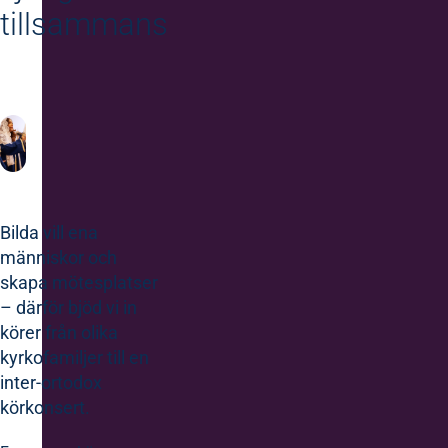
tillsammans
Bilda vill ena
människor och
skapa mötesplatser
– därför bjöd vi in
körer från olika
kyrkofamiljer till en
inter-ortodox
körkonsert.