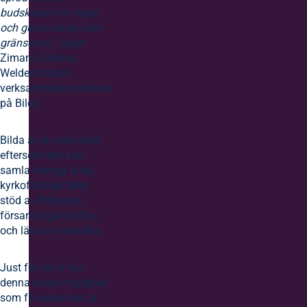
budskapet om hopp
och gemenskap över
gränserna,”
säger
Zimam Sibhatu
Weldemichael,
verksamhetsutvecklare
på Bilda.
Bilda är en unik aktör
eftersom den kan
samla många olika
kyrkofamiljer. Med
stöd av Bilda kan
församlingar träffas
och lära av varandra.
Just för att vi har
denna unika möjlighet
som få andra har, är