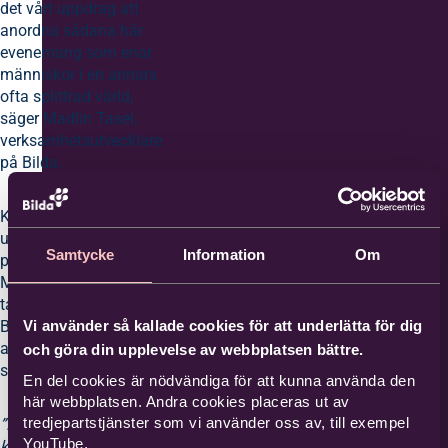
det vårt uppdrag att
anordna sådana här
evenemang som enar
människor i en annars
ofta splittrad värld,
säger Madlin Tasel,
verksamhetsutvecklare
på Bilda.
Körkonserten var
uppskattad av både
Samtycke
Information
Om
publik och körer.
Många uttryckte en
tacksamhet över att
Bilda bjuder in till
Vi använder så kallade cookies för att underlätta för dig
arrangemang som
och göra din upplevelse av webbplatsen bättre.
skapar gemenskap.
En del cookies är nödvändiga för att kunna använda den
här webbplatsen. Andra cookies placeras ut av
tredjepartstjänster som vi använder oss av, till exempel
”Den här kvällen
YouTube.
kommer att förenas