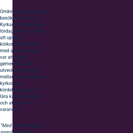
Omkring 300 personer
besökte St Tomas
Kyrkan i Södertälje en
lördagskväll i maj för
att uppleva
körkonserten. Syftet
med arrangemanget
var att skapa
gemenskap och
utveckla kontakten
mellan olika ortodoxa
kyrkor och
kördeltagare för att
lära känna varandra
och att lära av
varandra.
”Med sitt deltagande
spred körerna