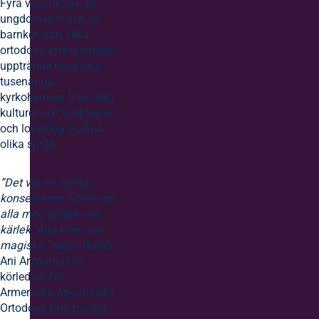
Fyra vuxenkörer, en
ungdomskör och en
barnkör från olika
ortodoxa kyrkofamiljer
uppträdde med sina
tusenåriga
kyrkohymner från olika
kulturer och traditioner
och lovsjöng Gud på
olika språk.
”Det var en härlig
konsert som fyllde oss
alla med glädje och
kärlek. Alla körer var
magiska,”
säger Natali
Ani Arzoumalian,
körledare för
Armeniska Apostoliska
Ortodoxa kyrkans kör.