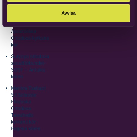
Ortodoxa kyrkans
kör
Avvisa
Armeniska
Apostoliska
Ortodoxa kyrkans
kör
Suryoyo ortodoxa
scoutförbundet-
SOSF – Antakia
kören
Menbre Tsebaot
S:t Selassie
Etiopiska
Ortodoxa
Tewahedo
kyrkans kör -
Begena kören