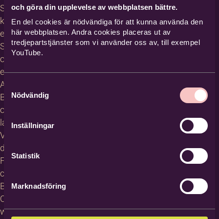
och göra din upplevelse av webbplatsen bättre.
Studiecirklar,
kurser och
En del cookies är nödvändiga för att kunna använda den
här webbplatsen. Andra cookies placeras ut av
evenemang
tredjepartstjänster som vi använder oss av, till exempel
Studiematerial
YouTube.
och
erbjudanden
About
Samtyckesval
Nödvändig
Bilda in
other
languages
Inställningar
Villkor för
deltagare
Statistik
För
cirkelledare
Blanketter
Marknadsföring
Om
webbplatsen