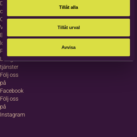
Dataskydd
Tillåt alla
och GDPR
Cookies
Visselblåsning
Tillåt urval
Bildas
logotyp
Avvisa
Pressrum
Lediga
tjänster
Följ oss
på
Facebook
Följ oss
på
Instagram