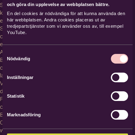
och göra din upplevelse av webbplatsen bättre.
Studiecirklar,
kurser och
En del cookies är nödvändiga för att kunna använda den
här webbplatsen. Andra cookies placeras ut av
evenemang
tredjepartstjänster som vi använder oss av, till exempel
Studiematerial
YouTube.
och
erbjudanden
About
Samtyckesval
Nödvändig
Bilda in
other
languages
Inställningar
Villkor för
deltagare
Statistik
För
cirkelledare
Blanketter
Marknadsföring
Om
webbplatsen