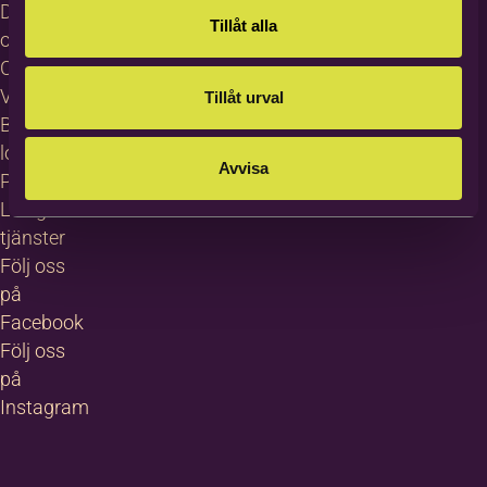
Dataskydd
Tillåt alla
och GDPR
Cookies
Visselblåsning
Tillåt urval
Bildas
logotyp
Avvisa
Pressrum
Lediga
tjänster
Följ oss
på
Facebook
Följ oss
på
Instagram