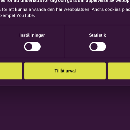
es för att underlätta för dig och göra din upplevelse av webbpl
 för att kunna använda den här webbplatsen. Andra cookies place
 exempel YouTube.
Inställningar
Statistik
Tillåt urval