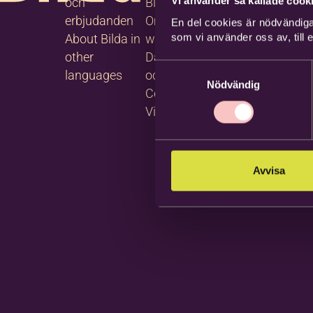
Vi använder så kallade cooki
och
Blanketter
tjänster
erbjudanden
Om
Följ oss
En del cookies är nödvändiga
som vi använder oss av, till
About Bilda in
webbplatsen
på
other
Dataskydd
Facebook
Samtyckesval
languages
och GDPR
Följ oss
Nödvändig
Cookies
på
Visselblåsning
Instagram
Avvisa