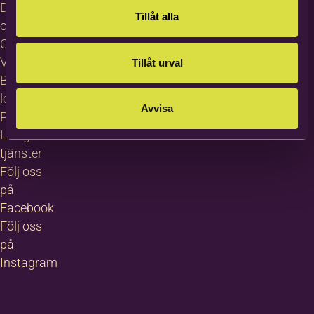
Dataskydd
Tillåt alla
och GDPR
Cookies
Visselblåsning
Tillåt urval
Bildas
logotyp
Avvisa
Pressrum
Lediga
tjänster
Följ oss
på
Facebook
Följ oss
på
Instagram