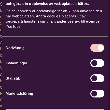
och göra din upplevelse av webbplatsen bättre.
Studiecirklar,
kurser och
En del cookies är nödvändiga för att kunna använda den
här webbplatsen. Andra cookies placeras ut av
evenemang
tredjepartstjänster som vi använder oss av, till exempel
Studiematerial
YouTube.
och
erbjudanden
About
Samtyckesval
Nödvändig
Bilda in
other
languages
Inställningar
Villkor för
deltagare
Statistik
För
cirkelledare
Blanketter
Marknadsföring
Om
webbplatsen