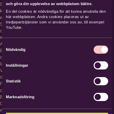
och göra din upplevelse av webbplatsen bättre.
Studiecirklar,
kurser och
En del cookies är nödvändiga för att kunna använda den
här webbplatsen. Andra cookies placeras ut av
evenemang
tredjepartstjänster som vi använder oss av, till exempel
Studiematerial
YouTube.
och
erbjudanden
About
Samtyckesval
Nödvändig
Bilda in
other
languages
Inställningar
Villkor för
deltagare
Statistik
För
cirkelledare
Blanketter
Marknadsföring
Om
webbplatsen