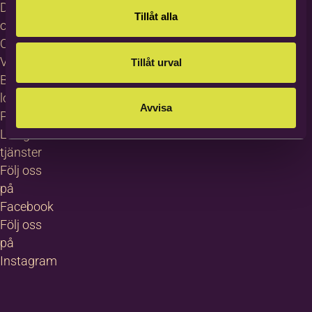
Dataskydd
Tillåt alla
och GDPR
Cookies
Visselblåsning
Tillåt urval
Bildas
logotyp
Avvisa
Pressrum
Lediga
tjänster
Följ oss
på
Facebook
Följ oss
på
Instagram