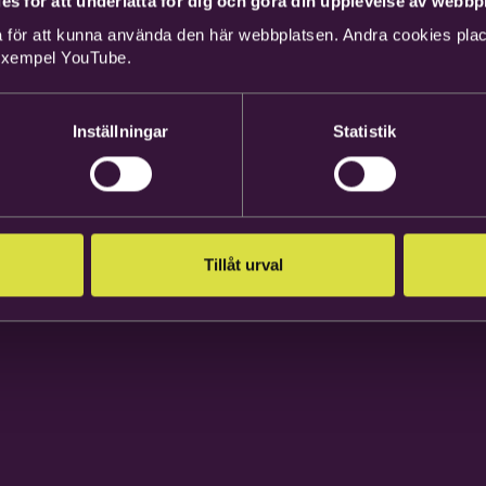
es för att underlätta för dig och göra din upplevelse av webbpl
 för att kunna använda den här webbplatsen. Andra cookies place
 exempel YouTube.
Inställningar
Statistik
Tillåt urval