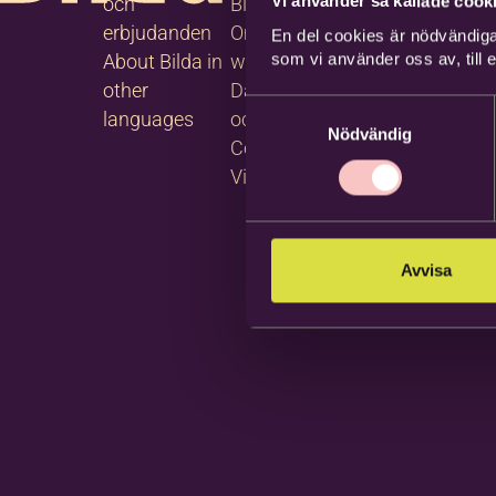
Vi använder så kallade cooki
och
Blanketter
tjänster
erbjudanden
Om
Följ oss
En del cookies är nödvändiga
som vi använder oss av, till
About Bilda in
webbplatsen
på
other
Dataskydd
Facebook
Samtyckesval
languages
och GDPR
Följ oss
Nödvändig
Cookies
på
Visselblåsning
Instagram
Avvisa