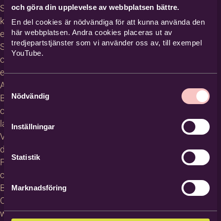
och göra din upplevelse av webbplatsen bättre.
Studiecirklar,
kurser och
En del cookies är nödvändiga för att kunna använda den
här webbplatsen. Andra cookies placeras ut av
evenemang
tredjepartstjänster som vi använder oss av, till exempel
Studiematerial
YouTube.
och
erbjudanden
About
Samtyckesval
Nödvändig
Bilda in
other
languages
Inställningar
Villkor för
deltagare
Statistik
För
cirkelledare
Blanketter
Marknadsföring
Om
webbplatsen