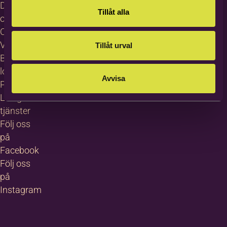
Dataskydd
Tillåt alla
och GDPR
Cookies
Visselblåsning
Tillåt urval
Bildas
logotyp
Avvisa
Pressrum
Lediga
tjänster
Följ oss
på
Facebook
Följ oss
på
Instagram