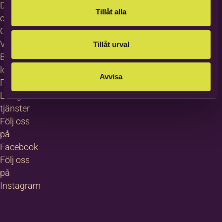
Dataskydd
Tillåt alla
och GDPR
Cookies
Visselblåsning
Tillåt urval
Bildas
logotyp
Avvisa
Pressrum
Lediga
tjänster
Följ oss
på
Facebook
Följ oss
på
Instagram