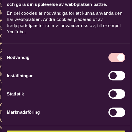
och göra din upplevelse av webbplatsen bättre.
Studiecirklar,
kurser och
En del cookies är nödvändiga för att kunna använda den
här webbplatsen. Andra cookies placeras ut av
evenemang
tredjepartstjänster som vi använder oss av, till exempel
Studiematerial
YouTube.
och
erbjudanden
About
Samtyckesval
Nödvändig
Bilda in
other
languages
Inställningar
Villkor för
deltagare
Statistik
För
cirkelledare
Blanketter
Marknadsföring
Om
webbplatsen