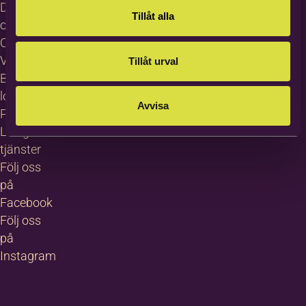
Dataskydd
Tillåt alla
och GDPR
Cookies
Visselblåsning
Tillåt urval
Bildas
logotyp
Avvisa
Pressrum
Lediga
tjänster
Följ oss
på
Facebook
Följ oss
på
Instagram