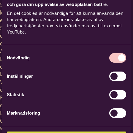
och göra din upplevelse av webbplatsen bättre.
Studiecirklar,
kurser och
En del cookies är nödvändiga för att kunna använda den
här webbplatsen. Andra cookies placeras ut av
evenemang
tredjepartstjänster som vi använder oss av, till exempel
Studiematerial
YouTube.
och
erbjudanden
About
Samtyckesval
Nödvändig
Bilda in
other
languages
Inställningar
Villkor för
deltagare
Statistik
För
cirkelledare
Blanketter
Marknadsföring
Om
webbplatsen