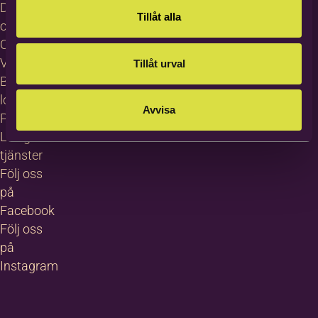
Dataskydd
Tillåt alla
och GDPR
Cookies
Visselblåsning
Tillåt urval
Bildas
logotyp
Avvisa
Pressrum
Lediga
tjänster
Följ oss
på
Facebook
Följ oss
på
Instagram