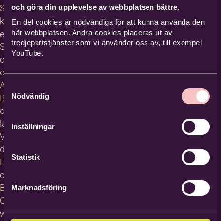
och göra din upplevelse av webbplatsen bättre.
Studiecirklar,
kurser och
En del cookies är nödvändiga för att kunna använda den
här webbplatsen. Andra cookies placeras ut av
evenemang
tredjepartstjänster som vi använder oss av, till exempel
Studiematerial
YouTube.
och
erbjudanden
About
Samtyckesval
Nödvändig
Bilda in
other
languages
Inställningar
Villkor för
deltagare
Statistik
För
cirkelledare
Blanketter
Marknadsföring
Om
webbplatsen