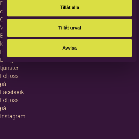
Dataskydd
Tillåt alla
och GDPR
Cookies
Visselblåsning
Tillåt urval
Bildas
logotyp
Avvisa
Pressrum
Lediga
tjänster
Följ oss
på
Facebook
Följ oss
på
Instagram