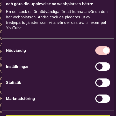
och göra din upplevelse av webbplatsen bättre.
Studiecirklar,
kurser och
En del cookies är nödvändiga för att kunna använda den
här webbplatsen. Andra cookies placeras ut av
evenemang
tredjepartstjänster som vi använder oss av, till exempel
Studiematerial
YouTube.
och
erbjudanden
About
Samtyckesval
Nödvändig
Bilda in
other
languages
Inställningar
Villkor för
deltagare
Statistik
För
cirkelledare
Blanketter
Marknadsföring
Om
webbplatsen