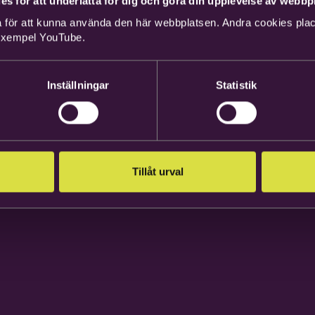
es för att underlätta för dig och göra din upplevelse av webbpl
 för att kunna använda den här webbplatsen. Andra cookies place
 exempel YouTube.
Inställningar
Statistik
Tillåt urval