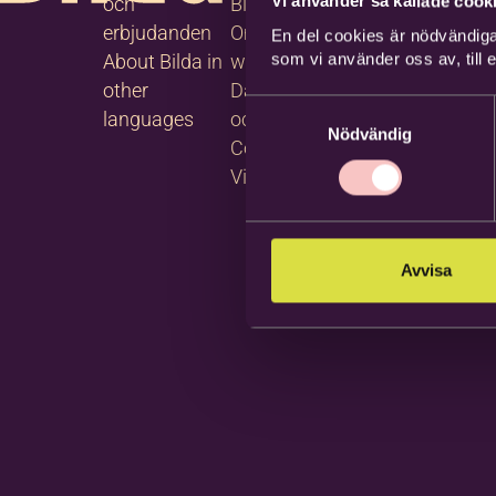
Vi använder så kallade cooki
och
Blanketter
tjänster
erbjudanden
Om
Följ oss
En del cookies är nödvändiga
som vi använder oss av, till
About Bilda in
webbplatsen
på
other
Dataskydd
Facebook
Samtyckesval
languages
och GDPR
Följ oss
Nödvändig
Cookies
på
Visselblåsning
Instagram
Avvisa