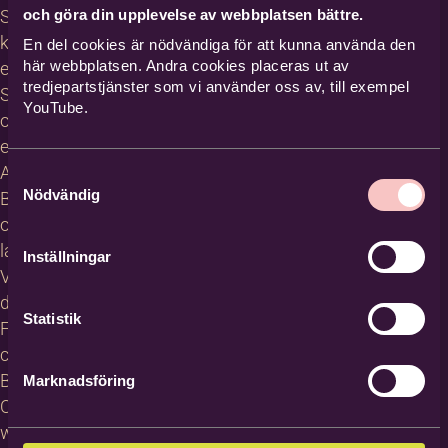
och göra din upplevelse av webbplatsen bättre.
Studiecirklar,
kurser och
En del cookies är nödvändiga för att kunna använda den
här webbplatsen. Andra cookies placeras ut av
evenemang
tredjepartstjänster som vi använder oss av, till exempel
Studiematerial
YouTube.
och
erbjudanden
About
Samtyckesval
Nödvändig
Bilda in
other
languages
Inställningar
Villkor för
deltagare
Statistik
För
cirkelledare
Blanketter
Marknadsföring
Om
webbplatsen