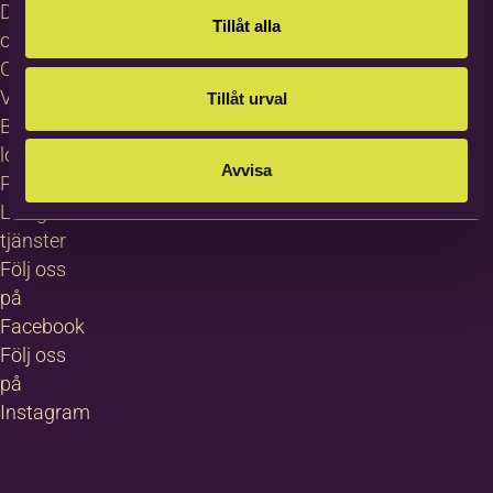
Dataskydd
Tillåt alla
och GDPR
Cookies
Visselblåsning
Tillåt urval
Bildas
logotyp
Avvisa
Pressrum
Lediga
tjänster
Följ oss
på
Facebook
Följ oss
på
Instagram