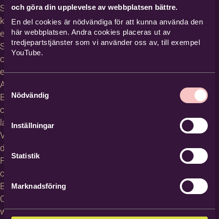
och göra din upplevelse av webbplatsen bättre.
Studiecirklar,
kurser och
En del cookies är nödvändiga för att kunna använda den
här webbplatsen. Andra cookies placeras ut av
evenemang
tredjepartstjänster som vi använder oss av, till exempel
Studiematerial
YouTube.
och
erbjudanden
About
Samtyckesval
Nödvändig
Bilda in
other
languages
Inställningar
Villkor för
deltagare
Statistik
För
cirkelledare
Blanketter
Marknadsföring
Om
webbplatsen