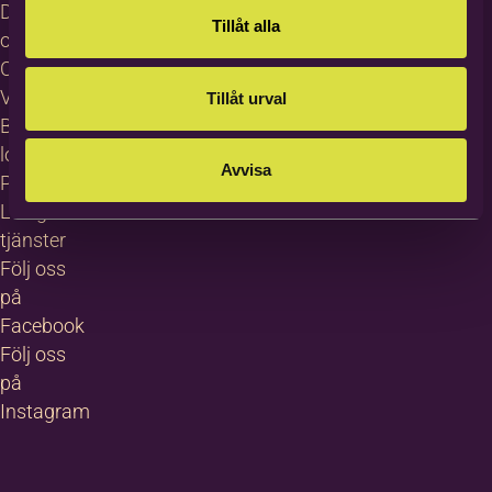
Dataskydd
Tillåt alla
och GDPR
Cookies
Visselblåsning
Tillåt urval
Bildas
logotyp
Avvisa
Pressrum
Lediga
tjänster
Följ oss
på
Facebook
Följ oss
på
Instagram