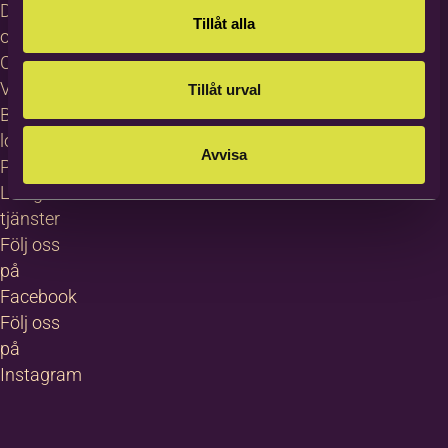
Dataskydd
Tillåt alla
och GDPR
Cookies
Visselblåsning
Tillåt urval
Bildas
logotyp
Avvisa
Pressrum
Lediga
tjänster
Följ oss
på
Facebook
Följ oss
på
Instagram