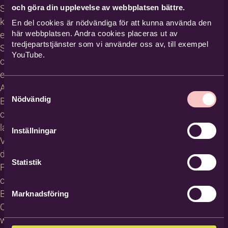
och göra din upplevelse av webbplatsen bättre.
Studiecirklar,
kurser och
En del cookies är nödvändiga för att kunna använda den
här webbplatsen. Andra cookies placeras ut av
evenemang
tredjepartstjänster som vi använder oss av, till exempel
Studiematerial
YouTube.
och
erbjudanden
About
Samtyckesval
Nödvändig
Bilda in
other
languages
Inställningar
Villkor för
deltagare
Statistik
För
cirkelledare
Blanketter
Marknadsföring
Om
webbplatsen