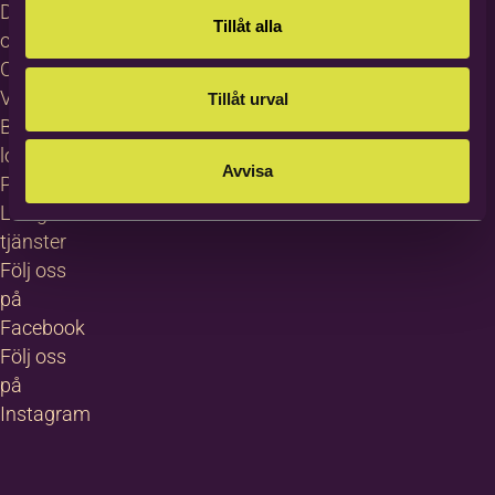
Dataskydd
Tillåt alla
och GDPR
Cookies
Visselblåsning
Tillåt urval
Bildas
logotyp
Avvisa
Pressrum
Lediga
tjänster
Följ oss
på
Facebook
Följ oss
på
Instagram