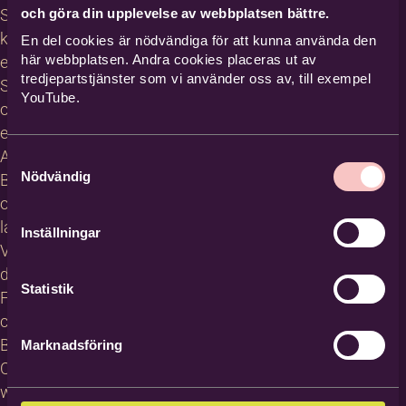
och göra din upplevelse av webbplatsen bättre.
Studiecirklar,
kurser och
En del cookies är nödvändiga för att kunna använda den
här webbplatsen. Andra cookies placeras ut av
evenemang
tredjepartstjänster som vi använder oss av, till exempel
Studiematerial
YouTube.
och
erbjudanden
About
Samtyckesval
Nödvändig
Bilda in
other
languages
Inställningar
Villkor för
deltagare
Statistik
För
cirkelledare
Blanketter
Marknadsföring
Om
webbplatsen