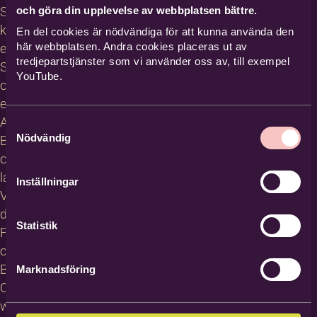
och göra din upplevelse av webbplatsen bättre.
Studiecirklar,
kurser och
En del cookies är nödvändiga för att kunna använda den
här webbplatsen. Andra cookies placeras ut av
evenemang
tredjepartstjänster som vi använder oss av, till exempel
Studiematerial
YouTube.
och
erbjudanden
About
Samtyckesval
Nödvändig
Bilda in
other
languages
Inställningar
Villkor för
deltagare
Statistik
För
cirkelledare
Blanketter
Marknadsföring
Om
webbplatsen