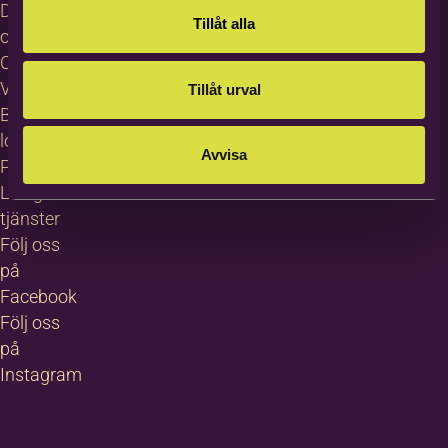
Dataskydd
Tillåt alla
och GDPR
Cookies
Visselblåsning
Tillåt urval
Bildas
logotyp
Avvisa
Pressrum
Lediga
tjänster
Följ oss
på
Facebook
Följ oss
på
Instagram