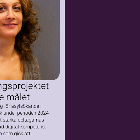
kompassen
ingsprojektet
de målet
ng för asylsökande i
k under perioden 2024
att stärka deltagarnas
 digital kompetens.
p som gick att…