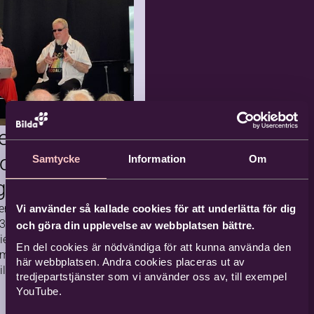
-0
m
renhet
8-
an
tt jobba
17
de
 dans.
16 tillfä
llen
rummet
iv
rens med
vård
 och
Samtycke
Information
Om
ngemang
en 2025 arrangerades
Vi använder så kallade cookies för att underlätta för dig
…
6
7
3 kulturarrangemang i
och göra din upplevelse av webbplatsen bättre.
örbundet­­­ Bilda.
derande
En del cookies är nödvändiga för att kunna använda den
10
…
17
amtal om tro, samhälle
här webbplatsen. Andra cookies placeras ut av
liv i
llkor. Ett av dem tog
tredjepartstjänster som vi använder oss av, till exempel
YouTube.
fors