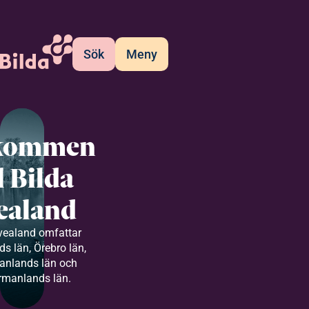
Sök
Meny
kommen
ll Bilda
ealand
vealand omfattar
s län, Örebro län,
anlands län och
rmanlands län.