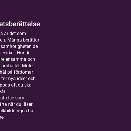
tsberättelse
lda
a är det som
sterås
gen. Många berättar
människor
 samhörigheten de
uror
iecirkel. Hur de
kas till Bilda
r långt
ndre ensamma och
land&gt;
a
t heart
 samhället. Mötet
arbetare
 hål på fördomar
iksson
festival
markanden
ns i
för nya idéer och
ksamhets-
oppas att du ska
åre
vår
ektutvecklare,
ättelse som
kommen
mledare
järta när du läser
anmäla
älle, social
olkbildningen har
barn till
lda
vation och
re.
tens
gration,
smix 6
rlstad
ektledare