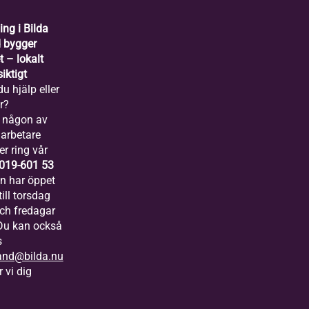
ing i Bilda
 bygger
 – lokalt
iktigt
u hjälp eller
r?
 någon av
arbetare
er ring vår
019-601 53
ln har öppet
ill torsdag
och fredagar
 Du kan också
s
and@bilda.nu
 vi dig