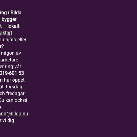
ing i Bilda
 bygger
 – lokalt
iktigt
u hjälp eller
r?
 någon av
arbetare
er ring vår
019-601 53
ln har öppet
ill torsdag
och fredagar
 Du kan också
s
and@bilda.nu
 vi dig