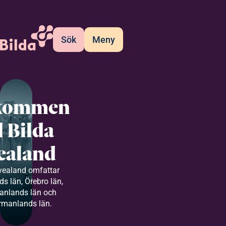
Sök
Meny
kommen
ll Bilda
ealand
vealand omfattar
s län, Örebro län,
anlands län och
rmanlands län.