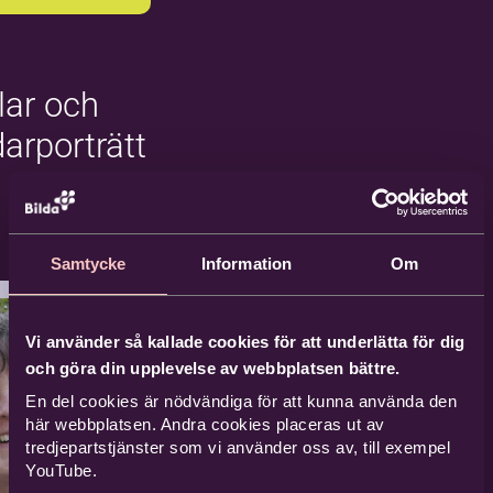
ikskolan Crescendo.
Hjärsta gård, Örebro
klar och
2026-08-17
After
Kommande
2
3
4
darporträtt
rk
14 tillfällen
…
16
ebro
Samtycke
Information
Om
Vi använder så kallade cookies för att underlätta för dig
aktiga
och göra din upplevelse av webbplatsen bättre.
iljer
En del cookies är nödvändiga för att kunna använda den
här webbplatsen. Andra cookies placeras ut av
tredjepartstjänster som vi använder oss av, till exempel
YouTube.