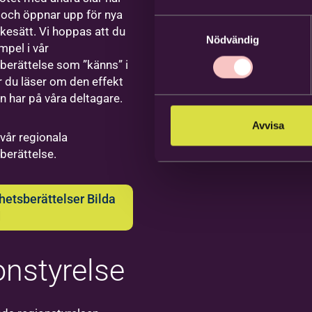
ikfestival
tsmarkanden
och öppnar upp för nya
iksson
rbetare
Samtyckesval
kesätt. Vi hoppas att du
Nödvändig
samhets-
mpel i vår
erättelse som ”känns” i
ktutvecklare,
är du läser om den effekt
ledare
n har på våra deltagare.
lle, social
ation och
Avvisa
da
 vår regionala
ration,
erättelse.
ktledare
rlstad
ror
ktledare
etsberättelser Bilda
s till
ktiga
d
siklek på
jer"
pela i
and&gt;
ntrosa
rbetare
onstyrelse
band –
nkisvägen
sikskola –
ilda
ebro – ett
tresseanmälan