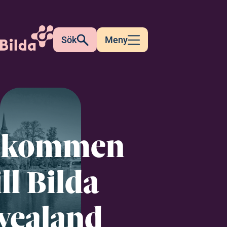
Sök
Meny
lkommen
ill Bilda
vealand