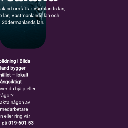
ealand omfattar Värmlands län,
o län, Västmanlands län och
Södermanlands län.
ildning i Bilda
land bygger
ället – lokalt
långsiktigt
ver du hjälp eller
frågor?
akta någon av
 medarbetare
 eller ring vår
l på
019-601 53