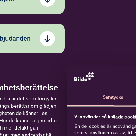
ebro
sikskola –
lingsjö
ror
s till
tresseanmälan
rig för
utveckling
itt barn lära sig
and&gt;
valité
rbjudanden
erna i att spela i ett
rbetare
? Välkommen att göra en
sseanmälan till Vintrosa
kskola!
qumeniakyrkan, Vintros
a
hetsberättelse
da
2026-08-25
Kommande
Samtycke
dra är det som förgyller
sterås
4 tillfällen
nga berättar om glädjen
ka människor
heten de känner i en
ror
Vi använder så kallade cooki
tår långt
 Hur de känner sig mindre
s till
En del cookies är nödvändiga
 mer delaktiga i
e at heart
a
som vi använder oss av, till
ötet med andra slår hål
and&gt;