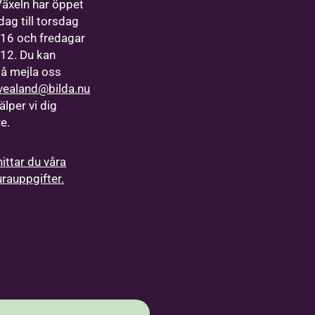
Växeln har öppet
ag till torsdag
9-16 och fredagar
9-12. Du kan
å mejla oss
vealand@bilda.nu
älper vi dig
re.
hittar du våra
urauppgifter.