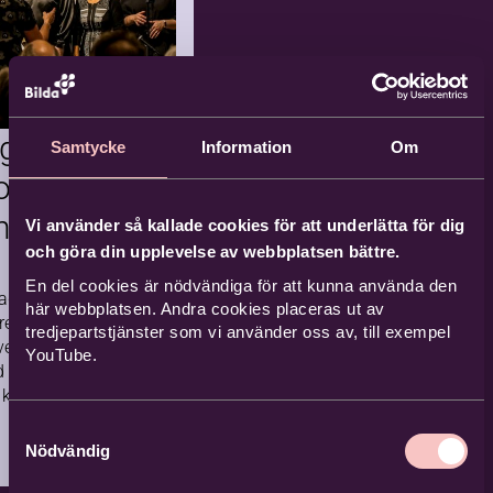
ack
ommen till dagar
din unika röst står i
trum! Genom enkla
effektfulla övningar
 vi oss fram till
ngsarbetet
Samtycke
Information
Om
rummet
an i våra röster och
og,
ar luftﬂöde, klang
Lövnäskyrkan, Ham
iv
kraft.
marö
n en
Vi använder så kallade cookies för att underlätta för dig
vård
2026-08
och göra din upplevelse av webbplatsen bättre.
Komma
-15
nde
En del cookies är nödvändiga för att kunna använda den
 Fagerås, med sina
här webbplatsen. Andra cookies placeras ut av
3 tillfällen
re, har samarbete
tredjepartstjänster som vi använder oss av, till exempel
vet lagt grunden
YouTube.
d gospelfestival.
derande
kyrkor, föreningar
liv i
mman för att…
Samtyckesval
Nödvändig
fors