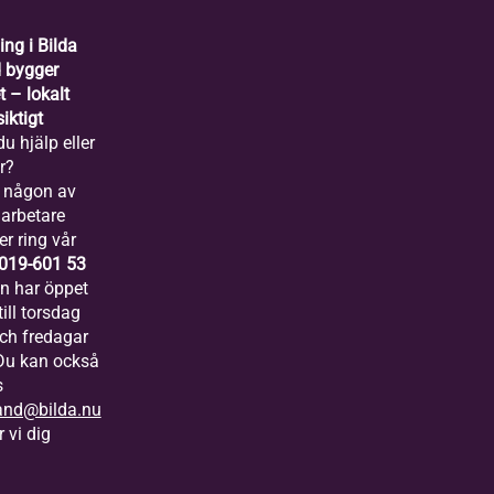
ing i Bilda
 bygger
 – lokalt
iktigt
u hjälp eller
r?
 någon av
arbetare
er ring vår
019-601 53
ln har öppet
ill torsdag
och fredagar
 Du kan också
s
and@bilda.nu
 vi dig