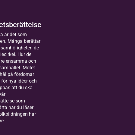
Equmeniakyrkan, Vintrosa
2026-09-17
Kommande
tsberättelse
lda
10 tillfällen
a är det som
sterås
gen. Många berättar
människor
 samhörigheten de
uror
iecirkel. Hur de
kas till Bilda
r långt
ndre ensamma och
land&gt;
ohan
t heart
 samhället. Mötet
arbetare
ering
 hål på fördomar
festival
markanden
för nya idéer och
etschef
oppas att du ska
nistration
vår
 ekonomi
ättelse som
järta när du läser
olkbildningen har
lda
re.
rlstad