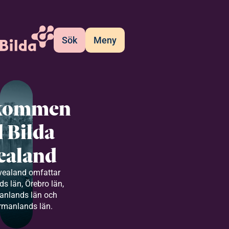
Sök
Meny
kommen
ll Bilda
ealand
vealand omfattar
s län, Örebro län,
anlands län och
rmanlands län.