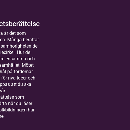
Equmeniakyrkan, Vintrosa
2026-08-25
Kommande
tsberättelse
14 tillfällen
lda
a är det som
sterås
gen. Många berättar
människor
 samhörigheten de
uror
iecirkel. Hur de
kas till Bilda
r långt
ndre ensamma och
land&gt;
t heart
 samhället. Mötet
arbetare
 hål på fördomar
festival
markanden
för nya idéer och
oppas att du ska
vår
kan
ättelse som
hamoon
järta när du läser
olkbildningen har
ksamhetsutvecklare
lda
re.
bildning i katolska
rlstad
kan