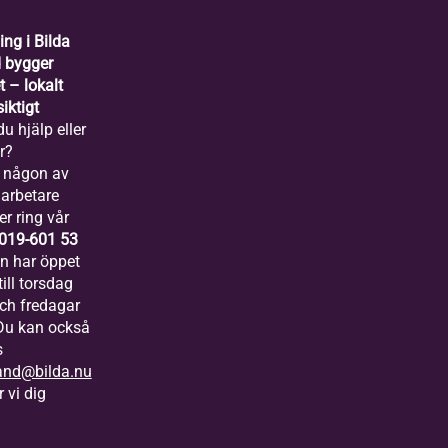
ing i Bilda
 bygger
 – lokalt
iktigt
u hjälp eller
r?
 någon av
arbetare
er ring vår
019-601 53
ln har öppet
ill torsdag
och fredagar
 Du kan också
s
and@bilda.nu
 vi dig