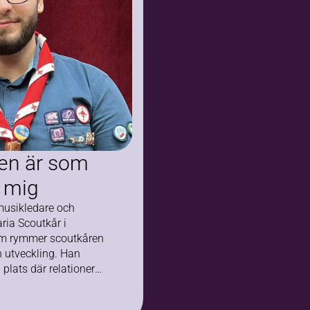
kompassen
en är som
r mig
musikledare och
aria Scoutkår i
om rymmer scoutkåren
utveckling. Han
plats där relationer