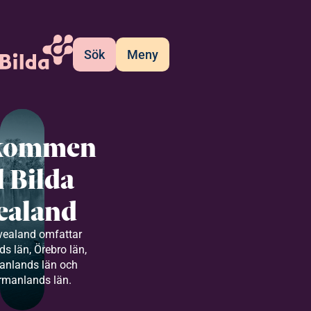
Sök
Meny
kommen
ll Bilda
ealand
vealand omfattar
s län, Örebro län,
anlands län och
rmanlands län.