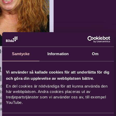
ommen till dagar
din unika röst står i
trum! Genom enkla
effektfulla övningar
 vi oss fram till
an i våra röster och
rummet
ar luftﬂöde, klang
Lövnäskyrkan, Ham
kraft.
marö
iv
ngens
2026-08
Samtycke
Information
Om
Komma
vård
-15
nde
sutvecklare
3 tillfällen
Vi använder så kallade cookies för att underlätta för dig
llward
och göra din upplevelse av webbplatsen bättre.
dag, på Karl-dagen
En del cookies är nödvändiga för att kunna använda den
derande
 beslutat om
här webbplatsen. Andra cookies placeras ut av
tredjepartstjänster som vi använder oss av, till exempel
arlotte Ollward
liv i
YouTube.
gens medalj, femte
fors
band, för framgångsrikt
v kulturverksamhet…