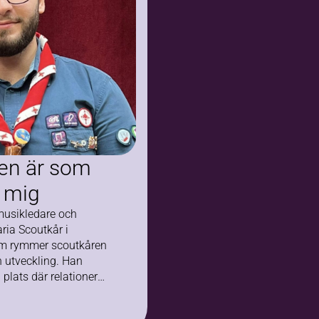
kompassen
en är som
r mig
musikledare och
aria Scoutkår i
om rymmer scoutkåren
utveckling. Han
plats där relationer