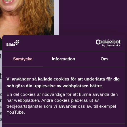
räder.
2026-0
Komma
8-10
nde
5 tillfällen
rummet
iv
ngens
Samtycke
Information
Om
vård
sutvecklare
…
14
15
Vi använder så kallade cookies för att underlätta för dig
llward
och göra din upplevelse av webbplatsen bättre.
dag, på Karl-dagen
En del cookies är nödvändiga för att kunna använda den
derande
 beslutat om
här webbplatsen. Andra cookies placeras ut av
tredjepartstjänster som vi använder oss av, till exempel
arlotte Ollward
liv i
YouTube.
gens medalj, femte
fors
band, för framgångsrikt
v kulturverksamhet…