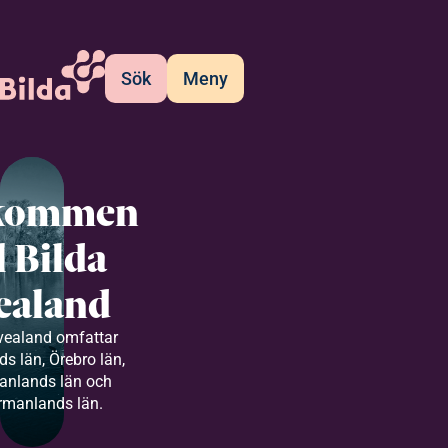
Sök
Meny
kommen
ll Bilda
ealand
vealand omfattar
s län, Örebro län,
anlands län och
rmanlands län.