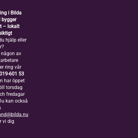
ing i Bilda
 bygger
 – lokalt
iktigt
u hjälp eller
r?
 någon av
arbetare
er ring vår
019-601 53
ln har öppet
ill torsdag
och fredagar
 Du kan också
s
and@bilda.nu
 vi dig