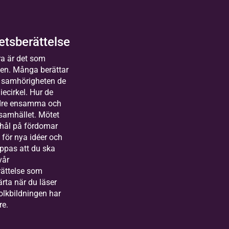
älle förbundet
10 tillfällen
tsberättelse
lda
a är det som
sterås
gen. Många berättar
människor
 samhörigheten de
uror
iecirkel. Hur de
kas till Bilda
r långt
ndre ensamma och
land&gt;
t heart
 samhället. Mötet
arbetare
 hål på fördomar
festival
markanden
för nya idéer och
edia
oppas att du ska
vår
la får
azazz
ättelse som
sta!
järta när du läser
ektledare Läsa
olkbildningen har
 leva
kratilåten
lda
re.
ersund samt
läppt –
ektmedarbetare
rlstad
ommen till