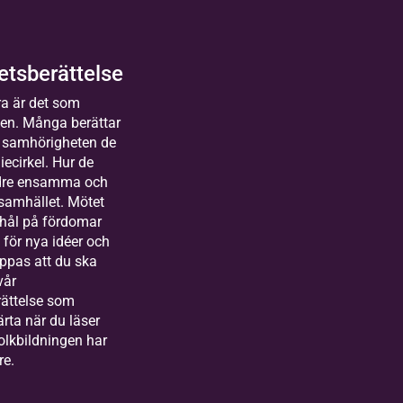
g och
enskap.
om att sjunga
tsberättelse
lsammans med
Lövnäskyrka
lda
a får du
n, Hammarö
a är det som
sterås
rska din röst
gen. Många berättar
2026-
Kom
uppleva hur
människor
 samhörigheten de
uror
08-12
mand
en kan bli en
iecirkel. Hur de
kas till Bilda
e
r långt
till både
ndre ensamma och
land&gt;
gi och lugn.
a
t heart
2 tillfällen
 samhället. Mötet
arbetare
 hål på fördomar
iksson
festival
markanden
för nya idéer och
ksamhets-
oppas att du ska
vår
ektutvecklare,
ättelse som
mledare
järta när du läser
älle, social
olkbildningen har
lda
vation och
re.
gration,
rlstad
ektledare