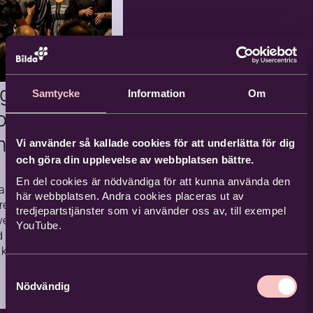
varellkurs 20-
 okt –
rtsättningskurs
ngsarbetet
ommen till en rolig och
Samtycke
Information
Om
rummet
irerande akvarellkurs
og,
sättning på Hjälmargården
iv
dig som gått någon
n en
Vi använder så kallade cookies för att underlätta för dig
vård
rellkurs eller målat en del
och göra din upplevelse av webbplatsen bättre.
gare. Undervisningen på
En del cookies är nödvändiga för att kunna använda den
en anpassas efter gruppens
Hjälmargården, Vingåker
 Fagerås, med sina
här webbplatsen. Andra cookies placeras ut av
.
re, har samarbete
2026-10-20
tredjepartstjänster som vi använder oss av, till exempel
Kommande
vet lagt grunden
YouTube.
d gospelfestival.
1 tillfällen
derande
kyrkor, föreningar
liv i
mman för att…
Samtyckesval
Nödvändig
fors