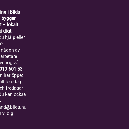
ing i Bilda
 bygger
 – lokalt
iktigt
u hjälp eller
r?
 någon av
arbetare
er ring vår
019-601 53
ln har öppet
ill torsdag
och fredagar
 Du kan också
s
and@bilda.nu
 vi dig