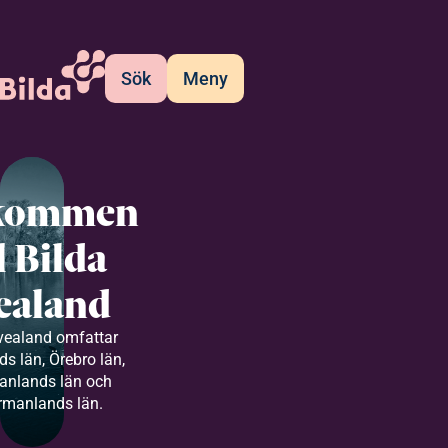
Sök
Meny
kommen
ll Bilda
ealand
vealand omfattar
s län, Örebro län,
anlands län och
rmanlands län.