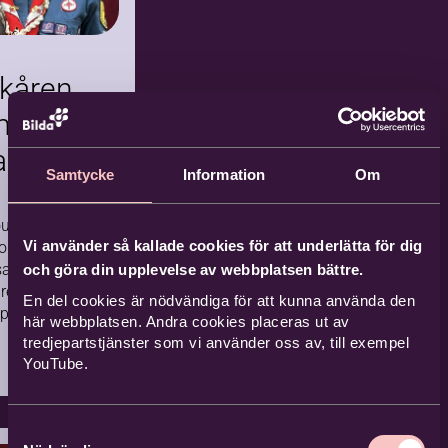
varellkurs 20-
 okt –
kåren
rtsättningskurs
min
ommen till en rolig och
rummet
a
irerande akvarellkurs
sättning på Hjälmargården
Samtycke
Information
Om
iv
dig som gått någon
vård
rellkurs eller målat en del
ush sitter i
gare. Undervisningen på
Vi använder så kallade cookies för att underlätta för dig
som
en anpassas efter gruppens
Hjälmargården, Vingåker
sansvarig
och göra din upplevelse av webbplatsen bättre.
.
re för
2026-10-20
En del cookies är nödvändiga för att kunna använda den
Kommande
pen i S:ta
här webbplatsen. Andra cookies placeras ut av
tkår i
1 tillfällen
tredjepartstjänster som vi använder oss av, till exempel
derande
. För henne
YouTube.
åren betytt
liv i
åde som
fors
p och som
Samtyckesval