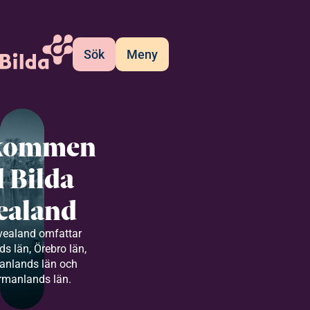
Sök
Meny
kommen
ll Bilda
ealand
vealand omfattar
s län, Örebro län,
anlands län och
rmanlands län.