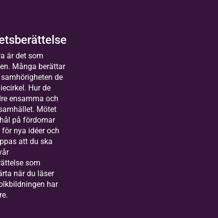
g och
enskap.
om att sjunga
tsberättelse
lsammans med
Lövnäskyrka
lda
a får du
n, Hammarö
a är det som
sterås
rska din röst
gen. Många berättar
2026-
Kom
uppleva hur
människor
 samhörigheten de
uror
08-12
mand
en kan bli en
iecirkel. Hur de
kas till Bilda
e
r långt
till både
ndre ensamma och
land&gt;
gi och lugn.
t heart
2 tillfällen
 samhället. Mötet
arbetare
 hål på fördomar
festival
markanden
för nya idéer och
oppas att du ska
nan Akl
vår
nistratör och
ättelse som
ksamhetsutvecklare
järta när du läser
bildning i OBK
olkbildningen har
lda
re.
rlstad