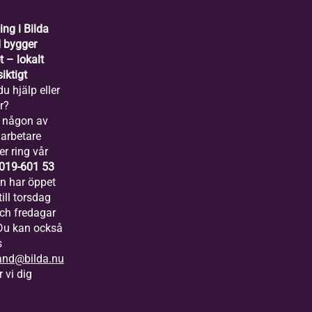
ing i Bilda
 bygger
 – lokalt
iktigt
u hjälp eller
r?
 någon av
arbetare
er ring vår
019-601 53
ln har öppet
ill torsdag
och fredagar
 Du kan också
s
and@bilda.nu
 vi dig