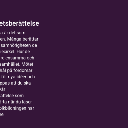
entkyrka, Nora
der för kör,
2026-
Kom
kkvartett,
09-14
mand
rabas, tvärflöjt
tsberättelse
e
lda
piano.
a är det som
sterås
8 tillfällen
gen. Många berättar
människor
 samhörigheten de
uror
iecirkel. Hur de
kas till Bilda
r långt
ndre ensamma och
land&gt;
t heart
 samhället. Mötet
arbetare
 hål på fördomar
festival
markanden
för nya idéer och
oppas att du ska
vår
ättelse som
järta när du läser
olkbildningen har
lda
re.
rlstad