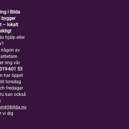
ing i Bilda
 bygger
 – lokalt
iktigt
u hjälp eller
r?
 någon av
arbetare
er ring vår
019-601 53
ln har öppet
ill torsdag
och fredagar
 Du kan också
s
and@bilda.nu
 vi dig