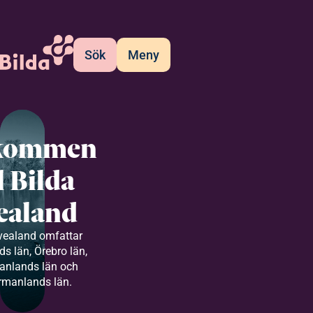
Sök
Meny
kommen
ll Bilda
ealand
vealand omfattar
s län, Örebro län,
anlands län och
rmanlands län.