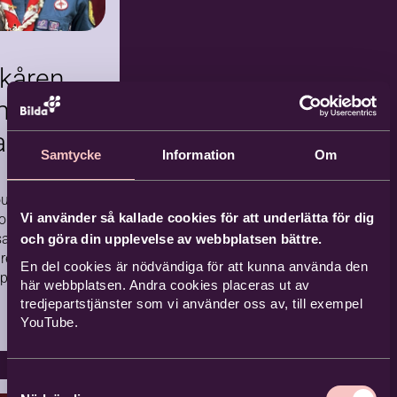
! Välkommen
 en härlig lördag
Elisabeth
äck och Alf
kåren
 sjunger
att musiken i sig
min
Tingvallakyrkan,
så mycket gott"
Karlstad
rummet
a
r Elisabeth.
2026-
Samtycke
Information
Om
Komm
iv
10-10
ande
vård
ush sitter i
1 tillfällen
Vi använder så kallade cookies för att underlätta för dig
som
sansvarig
och göra din upplevelse av webbplatsen bättre.
re för
En del cookies är nödvändiga för att kunna använda den
pen i S:ta
här webbplatsen. Andra cookies placeras ut av
tkår i
tredjepartstjänster som vi använder oss av, till exempel
derande
. För henne
YouTube.
åren betytt
liv i
åde som
fors
p och som
…
10
11
Samtyckesval