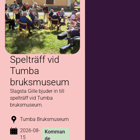
Spelträff vid
Tumba
bruksmuseum
Slagsta Gille bjuder in till
spelträff vid Tumba
bruksmuseum.
Tumba Bruksmuseum
2026-08-
Komman
15
de