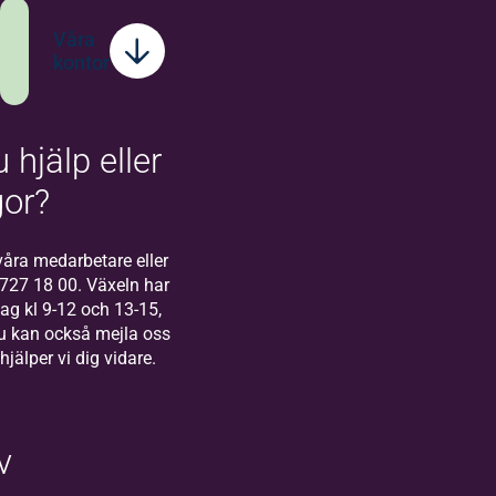
Våra
kontor
 hjälp eller
Bilda
Stockholm
gor?
Välkommen till
Bilda Stockholm! I
åra medarbetare eller
Stockholm finns
-727 18 00. Växeln har
vårt regionkontor
g kl 9-12 och 13-15,
för Bilda Öst.
u kan också mejla oss
 hjälper vi dig vidare.
v