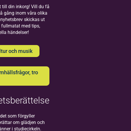
Bilda
till din inkorg! Vill du få
på gång inom våra olika
Uppsala
nyhetsbrev skickas ut
 fullmatat med tips,
Välkommen till
ella händelser!
oss på Bilda i
Uppsala!
ltur och musik
hällsfrågor, tro
Bilda
tsberättelse
Visby
Välkommen
det som förgyller
till oss på
rättar om glädjen och
Bilda i
ner i studiecirkeln.