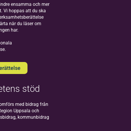
Visby!
mindre ensamma och mer
t. Vi hoppas att du ska
verksamhetsberättelse
järta när du läser om
ingen har.
gionala
se.
Bilda
Södertälje
rättelse
Välkommen till oss
på Bildas kontor i
Södertälje!
tens stöd
omförs med bidrag från
Region Uppsala och
atsbidrag, kommunbidrag