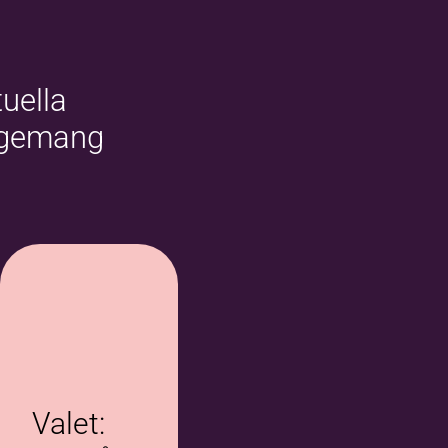
uella
ngemang
Valet: