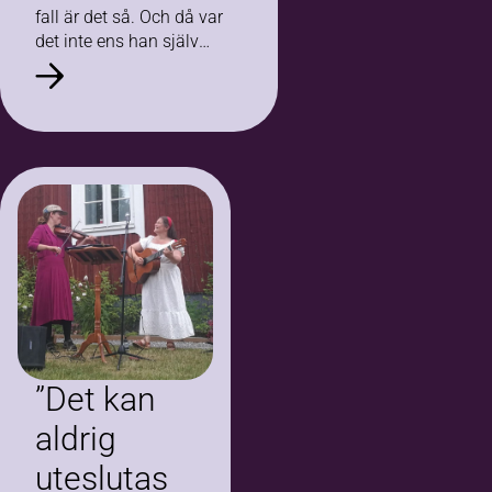
fall är det så. Och då var
det inte ens han själv
som gick studiecirkeln –
det var hans…
”Det kan
aldrig
uteslutas