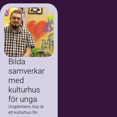
en av
deltagarna. De
håller som bäst på
att rigga och testa
ljudet för kvällens…
Bilda
samverkar
med
kulturhus
för unga
Ungdomens Hus är
ett kulturhus för