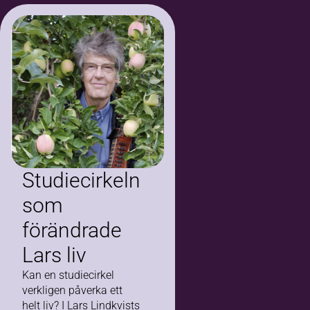
Studiecirkeln
som
förändrade
Lars liv
Kan en studiecirkel
verkligen påverka ett
helt liv? I Lars Lindkvists