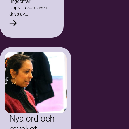
ungdomar i
Uppsala som även
drivs av
ungdomar. Sedan
ett par år
samarbetar
Ungdomens Hus
och Bilda. Bilda har
bland annat två
utrustade
replokaler i huset
som används…
Nya ord och
mycket