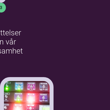
3
ttelser
ån vår
samhet