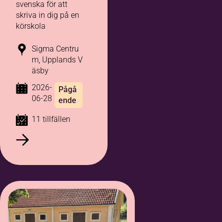
svenska för att
skriva in dig på en
körskola
Sigma Centru
m, Upplands V
äsby
2026-
Pågå
06-28
ende
11 tillfällen