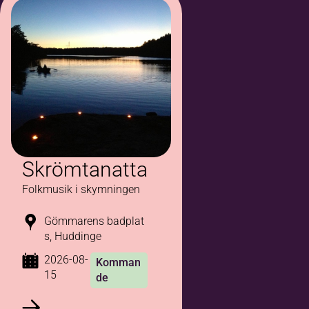
Skrömtanatta
Folkmusik i skymningen
Gömmarens badplat
s, Huddinge
2026-08-
Komman
15
de