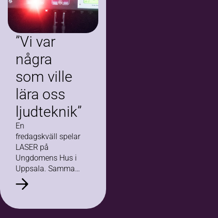
”Vi var
några
som ville
lära oss
ljudteknik”
En
fredagskväll spelar
LASER på
Ungdomens Hus i
Uppsala. Samma
kväll hålls tredje
studiecirkeltillfället
i scenteknik, där
Ylva Wänstrand är