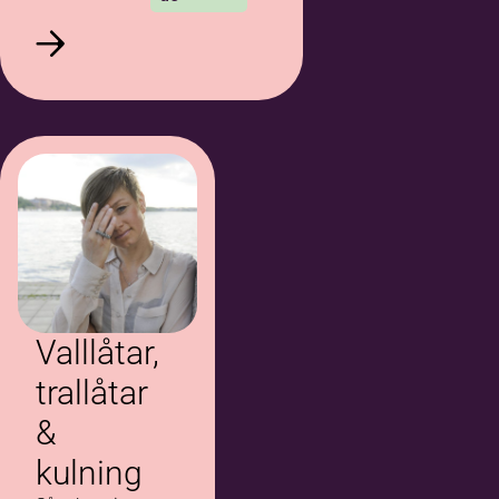
Valllåtar,
trallåtar
&
kulning