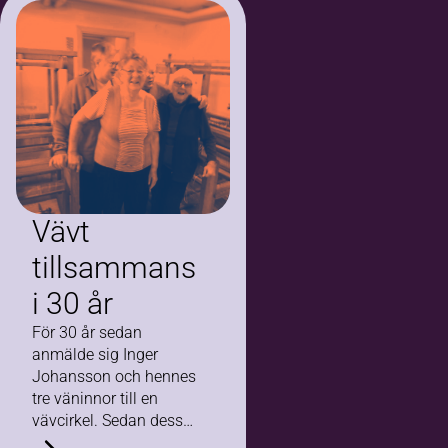
spelade och
publiken sjöng.
I samarbete
med Suryoyo
ortodoxa
scoutförbundet
(SOSF), Zalin
scoutkår…
Vävt
tillsammans
i 30 år
För 30 år sedan
anmälde sig Inger
Johansson och hennes
tre väninnor till en
vävcirkel. Sedan dess
har de träffats en gång