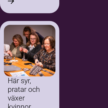
i veckan för att väva
tillsammans.
Här syr,
pratar och
växer
kvinnor