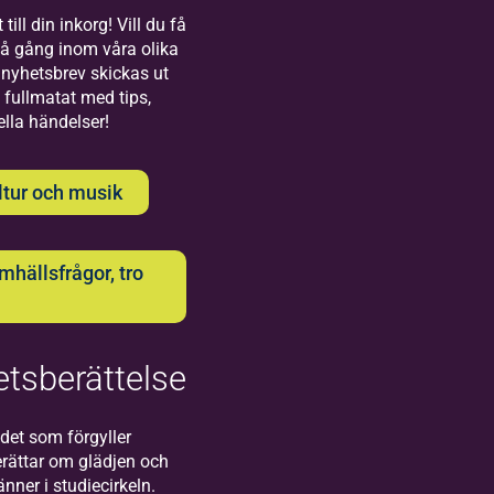
Bilda
till din inkorg! Vill du få
på gång inom våra olika
Uppsala
nyhetsbrev skickas ut
 fullmatat med tips,
Välkommen till
ella händelser!
oss på Bilda i
Uppsala!
ltur och musik
hällsfrågor, tro
Bilda
tsberättelse
Visby
Välkommen
det som förgyller
till oss på
rättar om glädjen och
Bilda i
ner i studiecirkeln.