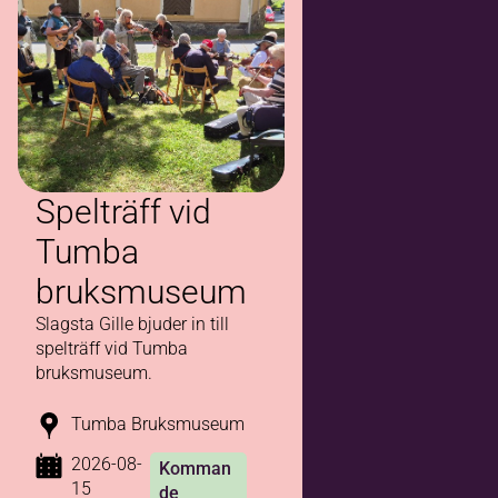
Spelträff vid
Tumba
bruksmuseum
Slagsta Gille bjuder in till
spelträff vid Tumba
bruksmuseum.
Tumba Bruksmuseum
2026-08-
Komman
15
de