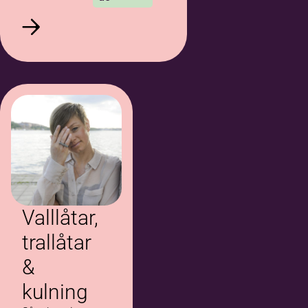
Valllåtar,
trallåtar
&
kulning