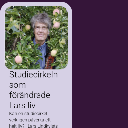
Studiecirkeln
som
förändrade
Lars liv
Kan en studiecirkel
verkligen påverka ett
helt liv? I Lars Lindkvists