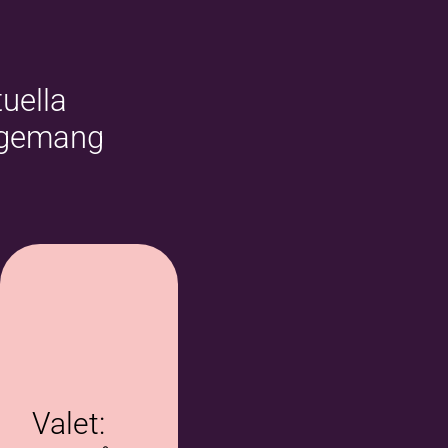
uella
ngemang
Valet: