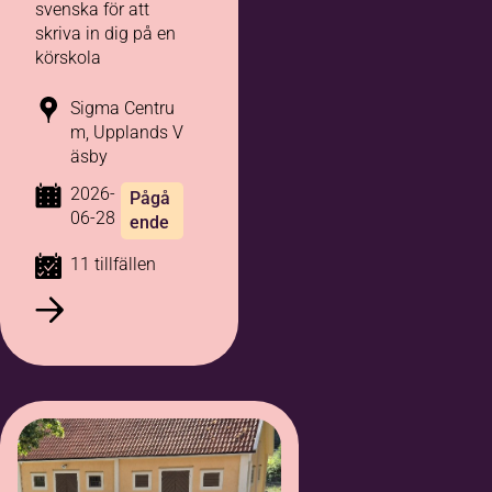
svenska för att
skriva in dig på en
körskola
Sigma Centru
m, Upplands V
äsby
2026-
Pågå
06-28
ende
11 tillfällen