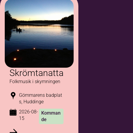
Skrömtanatta
Folkmusik i skymningen
Gömmarens badplat
s, Huddinge
2026-08-
Komman
15
de