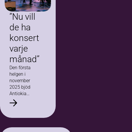
”Nu vill
de ha
konsert
varje
månad”
Den första
helgen i
november
2025 bjöd
Antiokia
orkester in till
en lite
annorlunda
konsert, där
orkestern