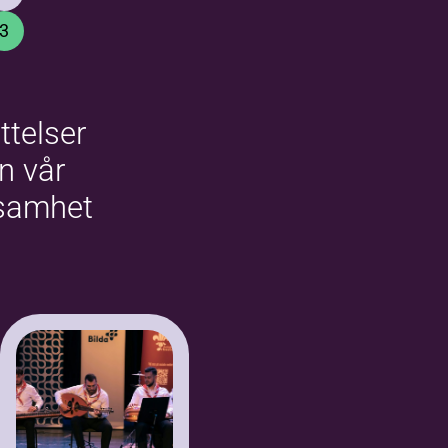
3
ttelser
ån vår
samhet