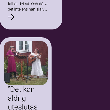
fall är det så. Och då var
det inte ens han själv
som gick studiecirkeln –
det var hans…
”Det kan
aldrig
uteslutas