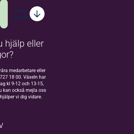
Våra
kontor
 hjälp eller
Bilda
Stockholm
gor?
Välkommen till
Bilda Stockholm! I
åra medarbetare eller
Stockholm finns
-727 18 00. Växeln har
vårt regionkontor
g kl 9-12 och 13-15,
för Bilda Öst.
u kan också mejla oss
 hjälper vi dig vidare.
v