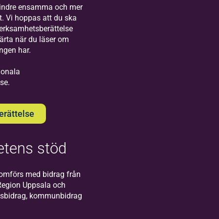
Visby!
mindre ensamma och mer
t. Vi hoppas att du ska
verksamhetsberättelse
järta när du läser om
ingen har.
gionala
se.
Bilda
Södertälje
rättelse
Välkommen till oss
på Bildas kontor i
Södertälje!
tens stöd
omförs med bidrag från
Region Uppsala och
atsbidrag, kommunbidrag