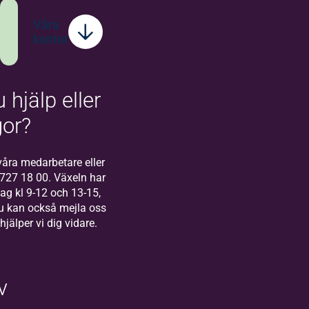
Våra
kontor
 hjälp eller
Bilda
Stockholm
gor?
Välkommen till
Bilda Stockholm! I
åra medarbetare eller
Stockholm finns
-727 18 00. Växeln har
vårt regionkontor
g kl 9-12 och 13-15,
för Bilda Öst.
u kan också mejla oss
 hjälper vi dig vidare.
v