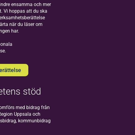
Visby!
mindre ensamma och mer
t. Vi hoppas att du ska
verksamhetsberättelse
järta när du läser om
ingen har.
gionala
se.
Bilda
Södertälje
rättelse
Välkommen till oss
på Bildas kontor i
Södertälje!
tens stöd
omförs med bidrag från
Region Uppsala och
atsbidrag, kommunbidrag