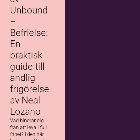
Unbound
–
Befrielse:
En
praktisk
guide till
andlig
frigörelse
av Neal
Lozano
Vad hindrar dig
från att leva i full
frihet? I den här