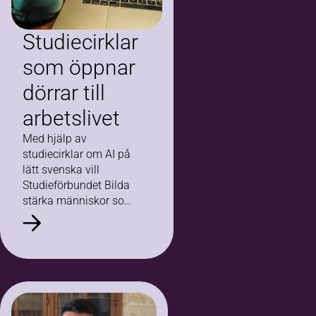
Studiecirklar
som öppnar
dörrar till
arbetslivet
Med hjälp av
studiecirklar om AI på
lätt svenska vill
Studieförbundet Bilda
stärka människor som
står utanför
arbetsmarknaden.
Genom praktiska
övningar, vägledning
och digitala verktyg får
deltagarna nya
möjligheter att…