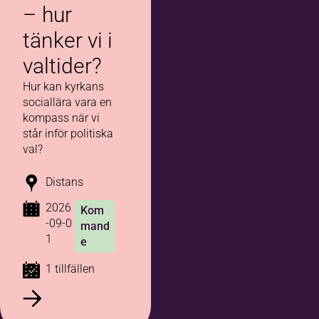
– hur
tänker vi i
valtider?
Hur kan kyrkans
sociallära vara en
kompass när vi
står inför politiska
val?
Distans
2026
Kom
-09-0
mand
1
e
1 tillfällen