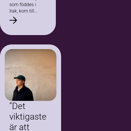
som föddes i
Irak, kom till
Sverige som
barn och
knäckte koden
för hur man
kombinerar
skola, jobb och
cirkelledarskap,
med strålande
resultat.
”Det
viktigaste
är att