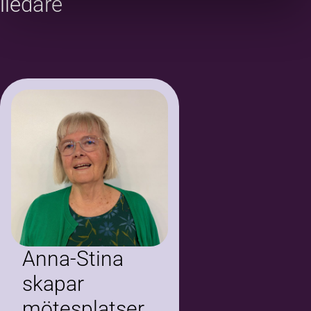
elledare
Anna-Stina
skapar
mötesplatser