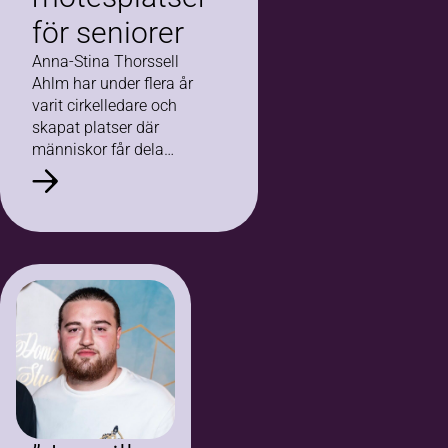
för seniorer
Anna-Stina Thorssell
Ahlm har under flera år
varit cirkelledare och
skapat platser där
människor får dela
livserfarenheter, tankar
och frågor om vad det
innebär att åldras.