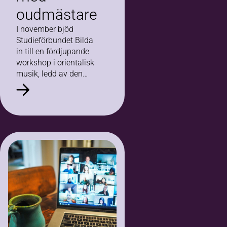
oudmästare
I november bjöd
Studieförbundet Bilda
in till en fördjupande
workshop i orientalisk
musik, ledd av den
internationellt erkände
oudmästaren Yurdal
Tokcan. Femton
musiker och
musikintresserade
samlades för att
fördjupa sina…