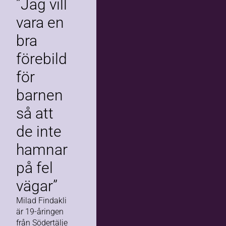
”Jag vill
vara en
bra
förebild
för
barnen
så att
de inte
hamnar
på fel
vägar”
Milad Findakli
är 19-åringen
från Södertälje