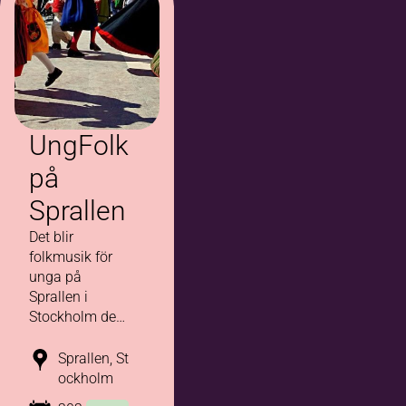
UngFolk
på
Sprallen
Det blir
folkmusik för
unga på
Sprallen i
Stockholm den
29 augusti.
Dans, konsert,
Sprallen, St
jam och
ockholm
mycket mer!