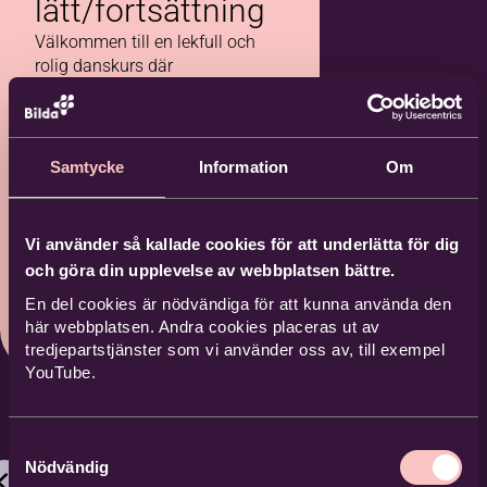
lätt/fortsättning
Välkommen till en lekfull och
rolig danskurs där
magdansens mystik möter
burlesquens glamour!
Endre Bygdegård, Visby
Samtycke
Information
Om
2026-09-0
Kommand
2
e
Vi använder så kallade cookies för att underlätta för dig
och göra din upplevelse av webbplatsen bättre.
7 tillfällen
En del cookies är nödvändiga för att kunna använda den
här webbplatsen. Andra cookies placeras ut av
tredjepartstjänster som vi använder oss av, till exempel
YouTube.
Samtyckesval
Nödvändig