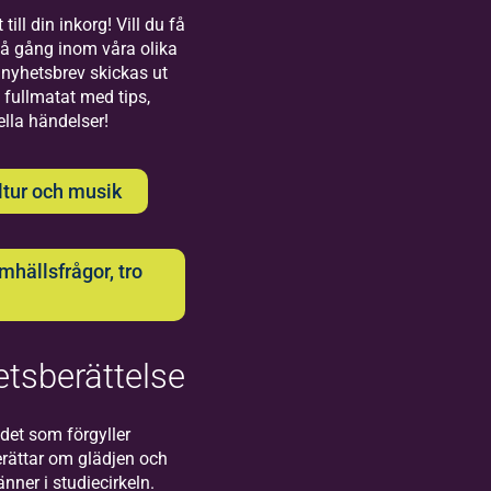
Bilda
till din inkorg! Vill du få
på gång inom våra olika
Uppsala
nyhetsbrev skickas ut
 fullmatat med tips,
Välkommen till
ella händelser!
oss på Bilda i
Uppsala!
ltur och musik
hällsfrågor, tro
Bilda
tsberättelse
Visby
Välkommen
det som förgyller
till oss på
rättar om glädjen och
Bilda i
ner i studiecirkeln.