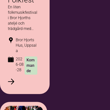
En liten
folkmusikfestival
i Bror Hjorths
ateljé och
trädgård med
fyra band på
scenerna.
Bror Hjorts
Hus, Uppsal
a
202
Kom
6-08
man
-28
de