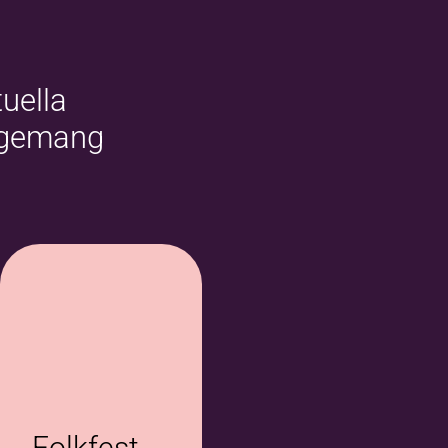
uella
ngemang
Folkfest