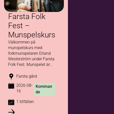
Farsta Folk
Fest –
Munspelskurs
Välkommen på
munspelskurs med
folkmunspelaren Erland
Westerström under Farsta
Folk Fest. Munspelet är
ett litet instrument med
stora möjligheter!
Farsta gård
2026-08-
Komman
16
de
1 tillfällen