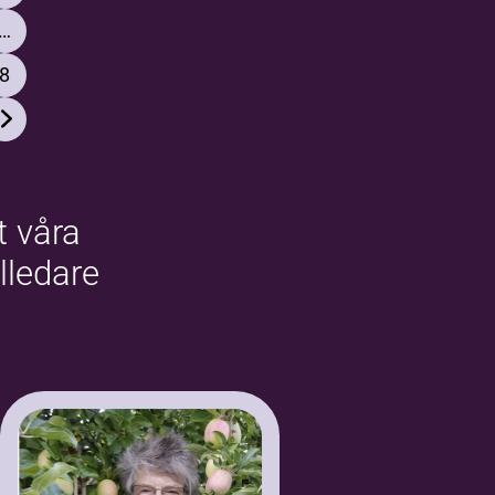
…
8
 våra
elledare