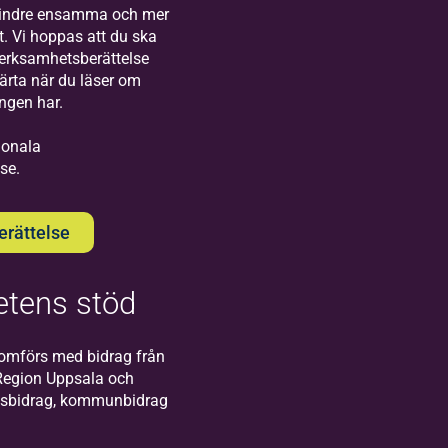
Visby!
mindre ensamma och mer
t. Vi hoppas att du ska
verksamhetsberättelse
järta när du läser om
ingen har.
gionala
se.
Bilda
Södertälje
rättelse
Välkommen till oss
på Bildas kontor i
Södertälje!
tens stöd
omförs med bidrag från
Region Uppsala och
atsbidrag, kommunbidrag