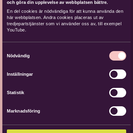
och göra din upplevelse av webbplatsen bättre.
En del cookies är nödvändiga för att kunna använda den
här webbplatsen. Andra cookies placeras ut av
tredjepartstjänster som vi använder oss av, till exempel
YouTube.
Samtyckesval
Nödvändig
Täby
Inställningar
Spelmansstämma
Statistik
2026
Spelmansstämma på Skogberga
Marknadsföring
Spelmansgård med Täby
Spelmansgille. Gästartist är Martin
Björklund!