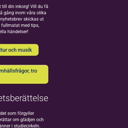
Bilda
till din inkorg! Vill du få
på gång inom våra olika
Uppsala
nyhetsbrev skickas ut
 fullmatat med tips,
Välkommen till
ella händelser!
oss på Bilda i
Uppsala!
ltur och musik
hällsfrågor, tro
Bilda
tsberättelse
Visby
Välkommen
det som förgyller
till oss på
rättar om glädjen och
Bilda i
ner i studiecirkeln.