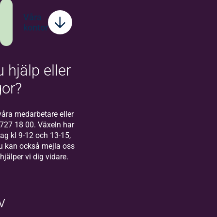
Våra
kontor
 hjälp eller
Bilda
Stockholm
gor?
Välkommen till
Bilda Stockholm! I
åra medarbetare eller
Stockholm finns
-727 18 00. Växeln har
vårt regionkontor
g kl 9-12 och 13-15,
för Bilda Öst.
u kan också mejla oss
 hjälper vi dig vidare.
v