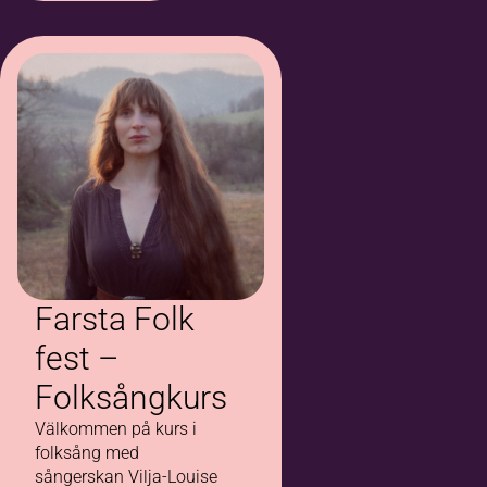
Farsta Folk
fest –
Folksångkurs
Välkommen på kurs i
folksång med
sångerskan Vilja-Louise