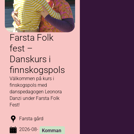
Farsta Folk
fest –
Danskurs i
finnskogspols
Välkommen på kurs i
finskogspols med
danspedagogen Leonora
Danzi under Farsta Folk
Fest!
Farsta gård
2026-08-
Komman