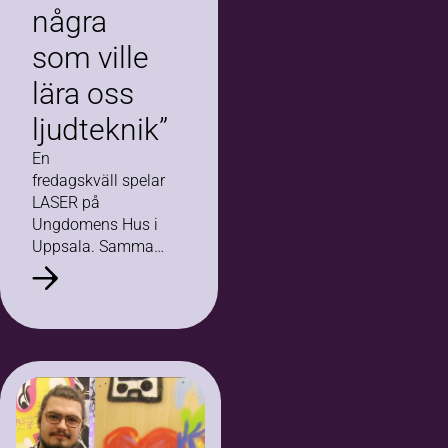
några
som ville
lära oss
ljudteknik”
En
fredagskväll spelar
LASER på
Ungdomens Hus i
Uppsala. Samma
kväll hålls tredje
studiecirkeltillfället
i scenteknik, där
Ylva Wänstrand är
en av
deltagarna. De
håller som bäst på
att rigga och testa
ljudet för kvällens…