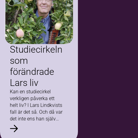
Studiecirkeln
som
förändrade
Lars liv
Kan en studiecirkel
verkligen påverka ett
helt liv? I Lars Lindkvists
fall är det så. Och då var
det inte ens han själv
som gick studiecirkeln –
det var hans…