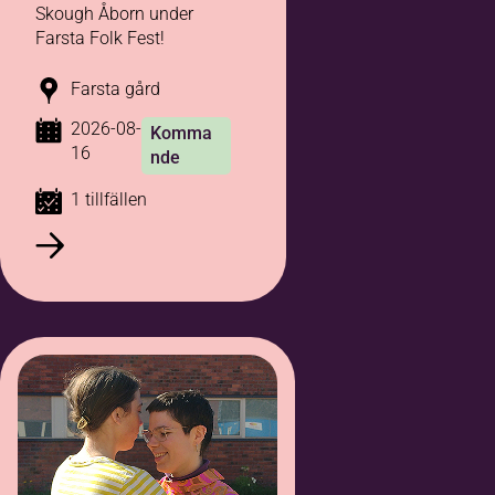
Skough Åborn under
Farsta Folk Fest!
Farsta gård
2026-08-
Komma
16
nde
1 tillfällen