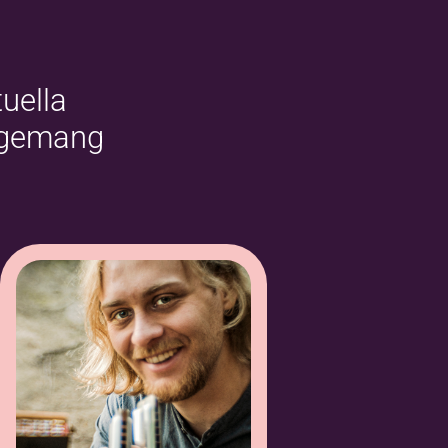
uella
ngemang