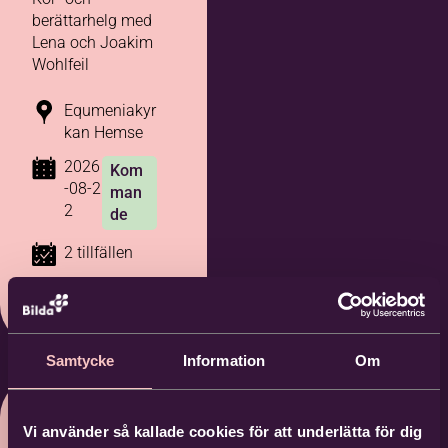
berättarhelg med
Lena och Joakim
Wohlfeil
Equmeniakyr
kan Hemse
2026
Kom
-08-2
man
2
de
2 tillfällen
Samtycke
Information
Om
Vi använder så kallade cookies för att underlätta för dig