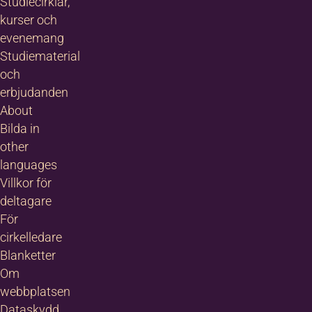
Studiecirklar,
kurser och
evenemang
Studiematerial
och
erbjudanden
About
Bilda in
other
languages
Villkor för
deltagare
För
cirkelledare
Blanketter
Om
webbplatsen
Dataskydd