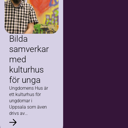
Bilda
samverkar
med
kulturhus
för unga
Ungdomens Hus är
ett kulturhus för
ungdomar i
Uppsala som även
drivs av
ungdomar. Sedan
ett par år