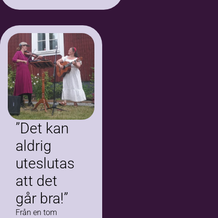
”Det kan
aldrig
uteslutas
att det
går bra!”
Från en tom