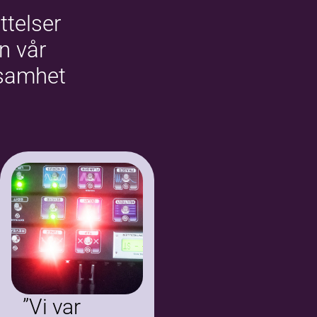
ttelser
ån vår
samhet
”Vi var