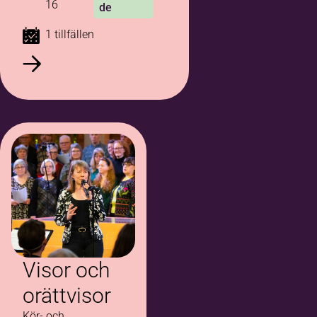
16
de
1 tillfällen
Visor och
orättvisor
Kör- och