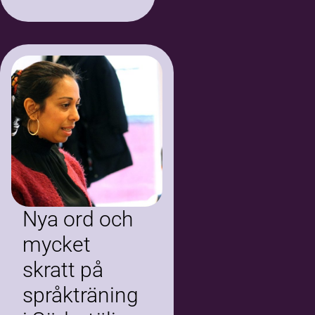
samarbetar
Ungdomens Hus
och Bilda. Bilda har
bland annat två
utrustade
replokaler i huset
som används…
Nya ord och
mycket
skratt på
språkträning