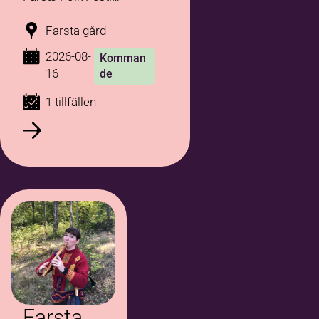
Munspelet är ett litet
instrument med stora
Farsta gård
möjligheter!
2026-08-
Komman
16
de
1 tillfällen
Farsta