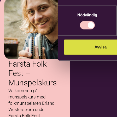
Samtyckesval
Nödvändig
Avvisa
Farsta Folk
Fest –
Munspelskurs
Välkommen på
munspelskurs med
folkmunspelaren Erland
Westerström under
Farsta Folk Fest.