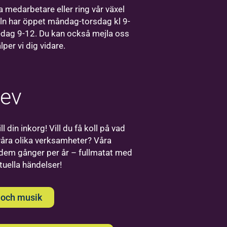
Stockholm finns
 medarbetare eller ring vår växel
vårt regionkontor
ln har öppet måndag-torsdag kl 9-
för Bilda Öst.
edag 9-12. Du kan också mejla oss
älper vi dig vidare.
rev
Bilda
ll din inkorg! Vill du få koll på vad
Uppsala
åra olika verksamheter? Våra
 dem gånger per år – fullmatat med
Välkommen
ktuella händelser!
till oss på
Bilda i
Uppsala!
 och musik