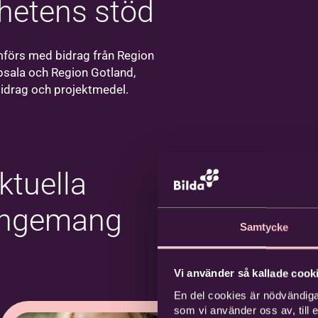
hetens stöd
Södertälje
Välkommen till
oss på Bildas
förs med bidrag från Region
kontor i
sala och Region Gotland,
Södertälje!
idrag och projektmedel.
ktuella
angemang
Samtycke
Vi använder så kallade cooki
En del cookies är nödvändiga
som vi använder oss av, till