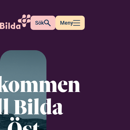
Sök
Meny
lkommen
ll Bilda
Öst