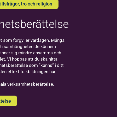
sfrågor, tro och religion
etsberättelse
Bilda
Visby
t som förgyller vardagen. Många
ch samhörigheten de känner i
Välkommen
 känner sig mindre ensamma och
till oss på
et. Vi hoppas att du ska hitta
Bilda i
etsberättelse som ”känns” i ditt
Visby!
den effekt folkbildningen har.
onala verksamhetsberättelse.
telse
Bilda